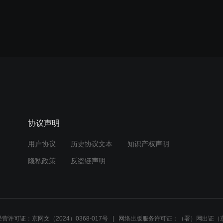
协议声明
用户协议
历史协议文本
知识产权声明
隐私政策
反盗链声明
营许可证：京网文（2024）0368-017号
网络出版服务许可证：（署）网出证（京