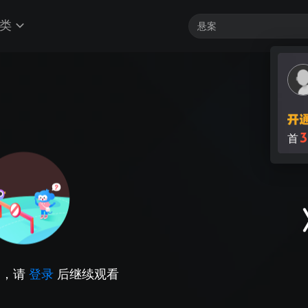
类
3
首
因，请
登录
后继续观看