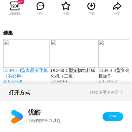
超清画质
评论
收藏
下载
分享
选集
3
00:42
00:16
DGP40-II型食品膨化机
DGP60-C型宠物饲料膨
DGP80-B型鱼
（实心棒）
化机（三棱）
机操作
2016-04-18
2016-04-18
2016-04-13
打开方式
继续使用浏览器
Copyright©
2026
优酷 youku.com
版权所有
京ICP备06050721号-1
优酷
打开
为好内容全力以赴