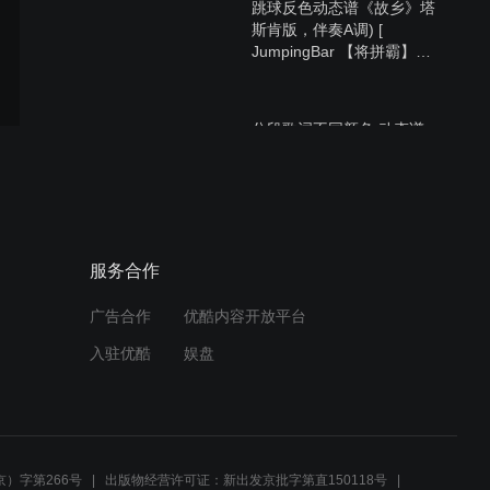
跳球反色动态谱《故乡》塔
斯肯版，伴奏A调) [
JumpingBar 【将拼霸】动
态谱 ]
分段歌词不同颜色 动态谱：
塔斯肯《故乡》JumpingBar
【将拼霸】动态谱
恢复被防病毒软件误删的文
服务合作
件 -【将拼霸】动态谱制作
软件教程
广告合作
优酷内容开放平台
入驻优酷
娱盘
三生石上一滴泪（星月组
合） [ JumpingBar 【将拼
霸】动态谱 ] 歌词不同颜色
动态谱
）字第266号
出版物经营许可证：新出发京批字第直150118号