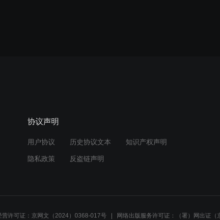
协议声明
用户协议
历史协议文本
知识产权声明
隐私政策
反盗链声明
营许可证：京网文（2024）0368-017号
网络出版服务许可证：（署）网出证（京