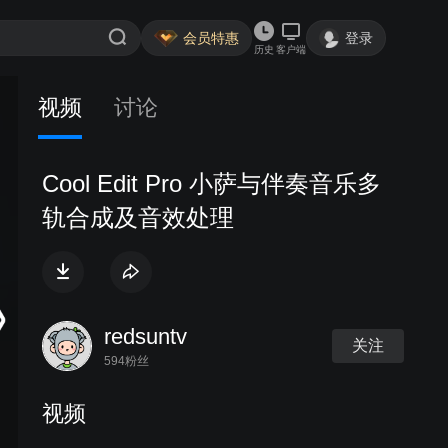
会员特惠
登录
历史
客户端
视频
讨论
Cool Edit Pro 小萨与伴奏音乐多
轨合成及音效处理
redsuntv
关注
594粉丝
视频