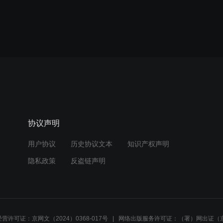
协议声明
用户协议
历史协议文本
知识产权声明
隐私政策
反盗链声明
营许可证：京网文（2024）0368-017号
网络出版服务许可证：（署）网出证（京