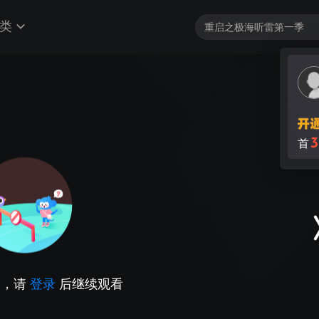
类
3
首
因，请
登录
后继续观看