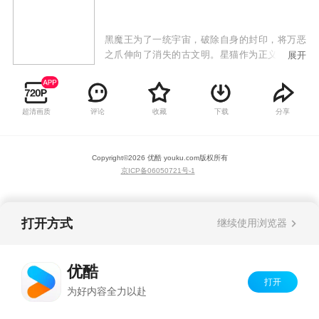
黑魔王为了一统宇宙，破除自身的封印，将万恶
之爪伸向了消失的古文明。星猫作为正义使者，
展开
带着他的伙伴卷毛、阿牛等毅然踏上了阻止黑魔
王阴谋的道路。让我们随着星猫和他的朋友们的
脚步一起去探索那些消失的文明吧！
超清画质
评论
收藏
下载
分享
Copyright©
2026
优酷 youku.com
版权所有
京ICP备06050721号-1
打开方式
继续使用浏览器
优酷
打开
为好内容全力以赴