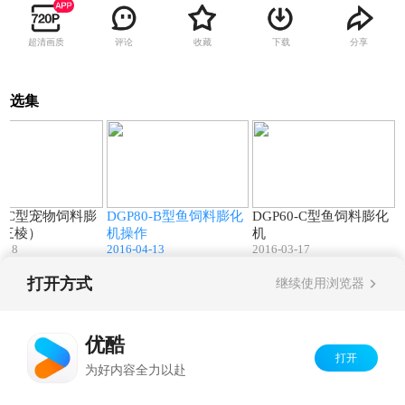
超清画质
评论
收藏
下载
分享
选集
00:16
01:31
01:26
60-C型宠物饲料膨
DGP80-B型鱼饲料膨化
DGP60-C型鱼饲料膨化
（三棱）
机操作
机
4-18
2016-04-13
2016-03-17
打开方式
继续使用浏览器
Copyright©
2026
优酷 youku.com
版权所有
京ICP备06050721号-1
优酷
打开
为好内容全力以赴