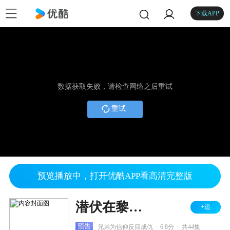
下载APP
数据获取失败，请检查网络之后重试
重试
预览播放中，打开优酷APP看高清完整版
潜伏在黎明之前
+追
.
.
预告
兄弟为信仰反目成仇
6.8分
共44集