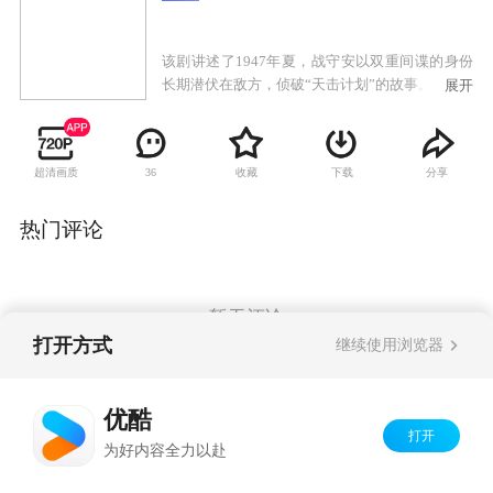
该剧讲述了1947年夏，战守安以双重间谍的身份
长期潜伏在敌方，侦破“天击计划”的故事。
展开
超清画质
收藏
下载
分享
36
热门评论
暂无评论
打开方式
继续使用浏览器
Copyright©
2026
优酷 youku.com
版权所有
优酷
京ICP备06050721号-1
打开
为好内容全力以赴