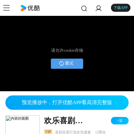
下载APP
请允许cookie存储
重试
预览播放中，打开优酷APP看高清完整版
欢乐喜剧人 第二季
+追
.
VIP
喜剧笑星打造欢笑盛宴
12期全