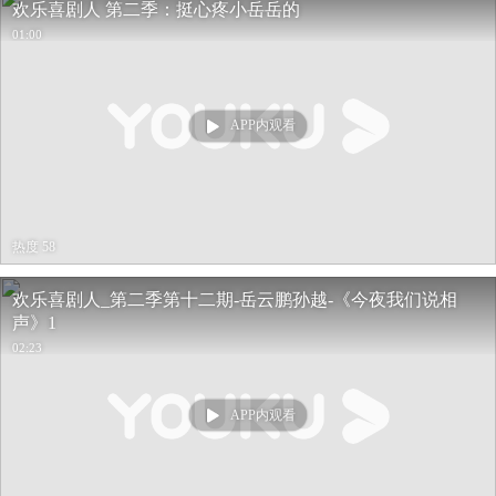
欢乐喜剧人 第二季：挺心疼小岳岳的
01:00
APP内观看
热度 58
欢乐喜剧人_第二季第十二期-岳云鹏孙越-《今夜我们说相
声》1
02:23
APP内观看