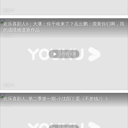
热度 67
欢乐喜剧人6：大潘：你干啥来了？岳云鹏：搅黄你们啊，我
的成绩难道靠作品
01:23
APP内观看
热度 61
欢乐喜剧人_第二季第一期-小沈阳丫蛋《不差钱2》3
02:26