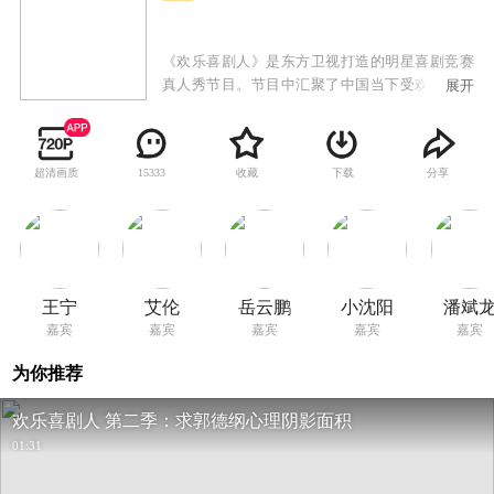
《欢乐喜剧人》是东方卫视打造的明星喜剧竞赛
真人秀节目。节目中汇聚了中国当下受欢迎的喜
展开
剧笑星，致力于呈现中国喜剧盛宴。
超清画质
收藏
下载
分享
15333
王宁
艾伦
岳云鹏
小沈阳
潘斌
嘉宾
嘉宾
嘉宾
嘉宾
嘉宾
为你推荐
欢乐喜剧人 第二季：求郭德纲心理阴影面积
01:31