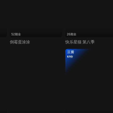
52期全
26期全
倒霉蛋涂涂
快乐星猫 第八季
豆瓣
8.9分