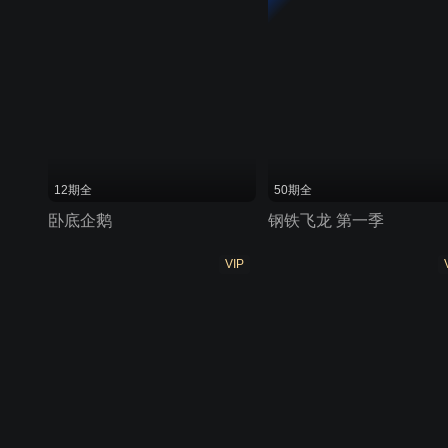
12期全
50期全
卧底企鹅
钢铁飞龙 第一季
VIP