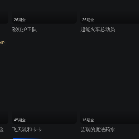
26期全
26期全
彩虹护卫队
超能火车总动员
VIP
45期全
16期全
险
飞天狐和卡卡
芸琪的魔法药水