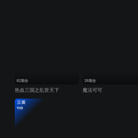
82期全
26期全
热血三国之乱世天下
魔法可可
豆瓣
9.1分