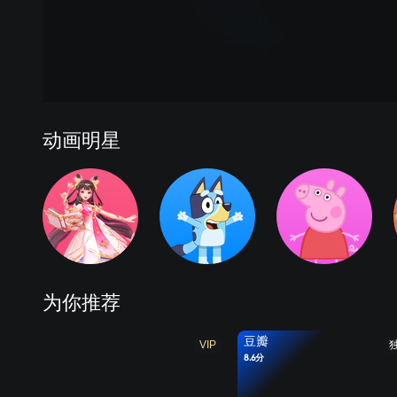
动画明星
为你推荐
豆瓣
VIP
8.6分