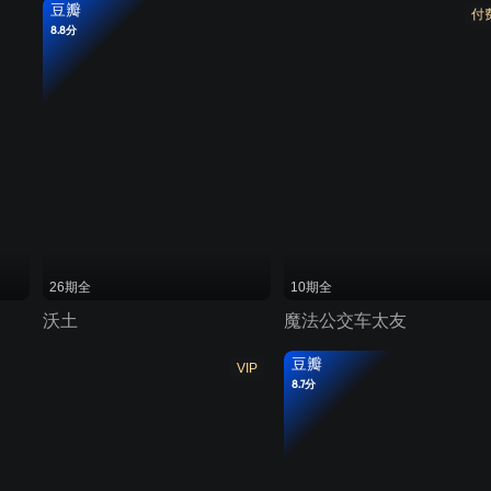
豆瓣
付
8.8分
26期全
10期全
沃土
魔法公交车太友
豆瓣
VIP
8.7分