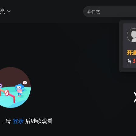
类
3
首
因，请
登录
后继续观看