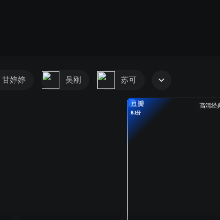
甘婷婷
吴刚
苏可
豆瓣
高清经
8.1分