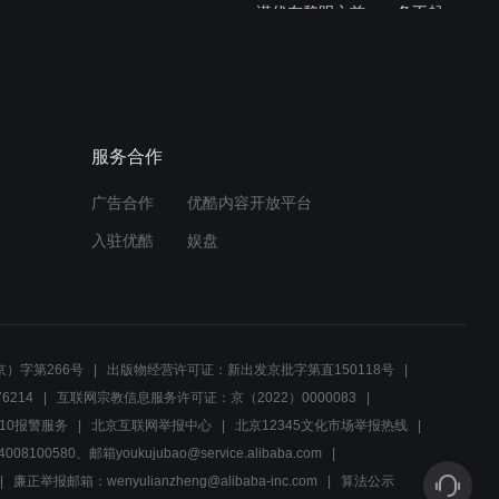
潜伏在黎明之前：一条不起
眼的虫子，竟是越狱的工
具！
03:04
戴佩秋回忆起和战守安的过
服务合作
去，真心祝愿他幸福
广告合作
优酷内容开放平台
02:40
入驻优酷
娱盘
绑匪绑架仇人妹妹，侮辱她
只为报仇
02:34
）字第266号
出版物经营许可证：新出发京批字第直150118号
满山都是狙击手，战守安潜
6214
互联网宗教信息服务许可证：京（2022）0000083
入水里汇报工作
10报警服务
北京互联网举报中心
北京12345文化市场举报热线
00580、邮箱youkujubao@service.alibaba.com
02:58
廉正举报邮箱：wenyulianzheng@alibaba-inc.com
算法公示