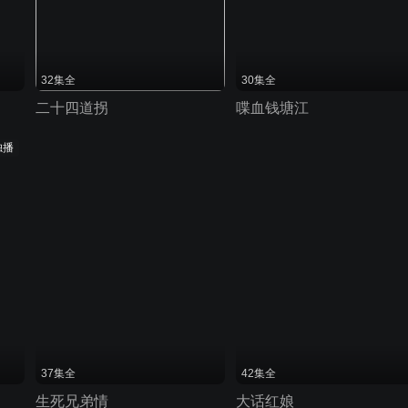
32集全
30集全
二十四道拐
喋血钱塘江
独播
37集全
42集全
生死兄弟情
大话红娘