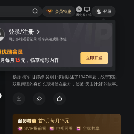
会员特惠
登录
历史
客户端
登录/注册
视频
讨论
45
同步多端观看记录 尊享高清观影体验
潜伏在黎明之前
简介
立即开通
15
月每月
元，畅享精彩内容
中国/2016/兄弟为信仰反目成仇
杨烁 胡军 甘婷婷 吴刚 | 该剧讲述了1947年夏，战守安以
双重间谍的身份长期潜伏在敌方，侦破“天击计划”的故事。
首3月每月15元