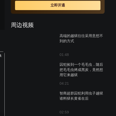
立即开通
周边视频
高端的越狱往往采用意想不
到的方式
01:48
典
囚犯捡到一个毛毛虫，随后
把毛毛虫烤成黑炭，竟然想
用它来越狱
04:21
智商超群囚犯利用虫子越狱
谁料狱长黄雀在后
02:59