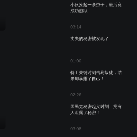
小伙捡起一条虫子，最后竟
成功越狱
03:14
丈夫的秘密被发现了！
01:00
特工关键时刻击毙叛徒，结
果却暴露了自己！
02:26
国民党秘密起义时刻，竟有
人泄露了秘密！
03:08