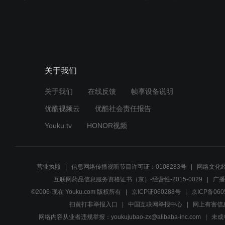
关于我们
关于我们
在线反馈
帧享设备说明
优酷视频云
优酷社会责任报告
Youku.tv
HONOR视频
营业执照
信息网络传播视听节目许可证：0108283号
网络文化经
互联网药品信息服务资格证书（京）-经营性-2015-0029
广播
©2006-现在 Youku.com 版权所有
京ICP证060288号
京ICP备060
扫黄打非举报入口
中国互联网举报中心
网上有害信
网络内容从业者违规举报：youkujubao-zx@alibaba-inc.com
未成年