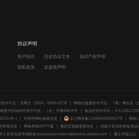
协议声明
用户协议
历史协议文本
知识产权声明
隐私政策
反盗链声明
营许可证：京网文（2024）0368-017号
网络出版服务许可证：（署）网出证（京
电视节目制作经营许可证：（京）字第00670号
食品经营许可证：JY1110812297
50721号-1
经营性网站备案信息
京公网安备11000002000017号
网络1
息举报专区
网络举报APP下载
暴恐音视频举报专区
违规不良信息举报:电话40081
人有害信息举报邮箱:youkujubao-minors@service.alibaba.com
廉正举报入口