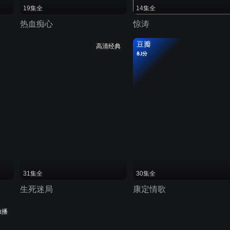
19集全
14集全
热血痴心
惊涛
豆瓣
高清经典
8.1分
31集全
30集全
生死迷局
康定情歌
独播