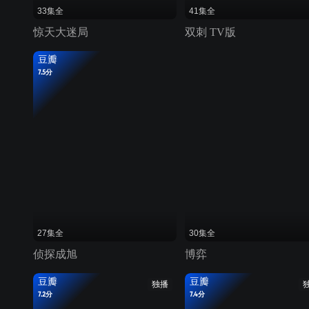
33集全
41集全
惊天大迷局
双刺 TV版
豆瓣
7.5分
27集全
30集全
侦探成旭
博弈
豆瓣
豆瓣
独播
7.2分
7.4分