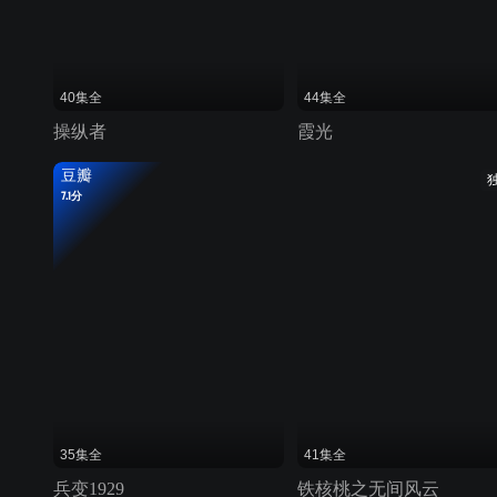
40集全
44集全
操纵者
霞光
豆瓣
7.1分
35集全
41集全
兵变1929
铁核桃之无间风云