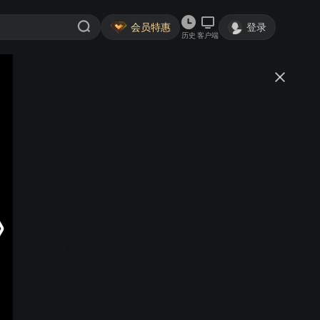
会员特惠
登录
历史
客户端
视频
讨论
电热带 自控温电热带 e&stec-
Video 1511-5 (55s) Vision of
Xarex
ecokeeper
关注
0粉丝
视频