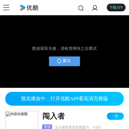
下载APP
数据获取失败，请检查网络之后重试
重试
预览播放中，打开优酷APP看高清完整版
闯入者
+追
.
预告
王小帅首导历史悬疑片
8.0分