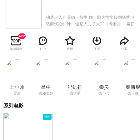
独居老人邓美娟（吕中 饰）因为常常接到骚扰电
话而忧心忡忡，但是大儿子大军（冯远征 饰）及
展开
大儿媳王璐（秦海璐 饰）却认为是老人因为丧偶
而引发的臆想症。老邓试着跟小儿子小兵（秦昊
饰）沟通，却演变成因为看不惯儿子的生活习惯
超清画质
收藏
下载
分享
1192
引发的争吵。就这样，老邓变成了两个儿子生活
中的闯入者，格格不入地生活在老房子里。随着
时间的推移，小区内发生的入室抢劫案以及大军
家里发生的恶作剧事件，逐渐让一家人变得警惕
起来，而就在此时老邓遇到了一个游荡的少年
（石榴 饰），并好心地让他在家里借住。可是事
王小帅
吕中
冯远征
秦昊
秦海
件并没有平息，而是愈演愈烈，两兄弟终于发现
导演
饰邓美娟
饰大军
饰小兵
饰王璐
一切事件的发生都与几十年前母亲在三线城市工
厂中发生的事有密切关系……
系列电影
预告