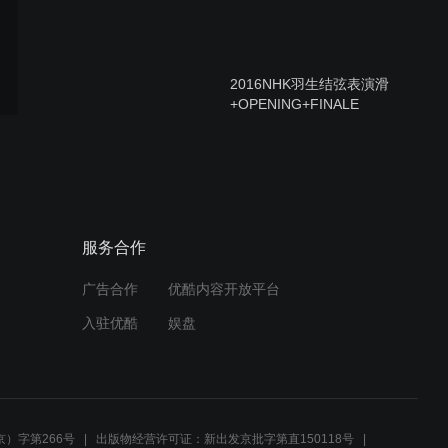
2016NHK羽生结弦表演滑
+OPENING+FINALE
【中文字幕】2016NHK羽生
结弦FS日台全纪录
服务合作
广告合作
优酷内容开放平台
【中英双语字幕】2016
入驻优酷
娱盘
NHK Yuzuru Hanyu SP
ESP欧体
【中文字幕】2016NHK羽生
结弦SP日台全记录
）字第266号
出版物经营许可证：新出发京批字第直150118号