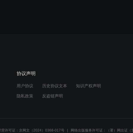
协议声明
用户协议
历史协议文本
知识产权声明
隐私政策
反盗链声明
营许可证：京网文（2024）0368-017号
网络出版服务许可证：（署）网出证（京