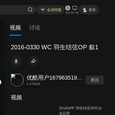
会员特惠
登录
历史
客户端
视频
讨论
2016-0330 WC 羽生结弦OP 叙1
优酷用户1679635197774550
关注
1.4万粉丝
视频
2016GPF 羽生结弦SP日台
全记录