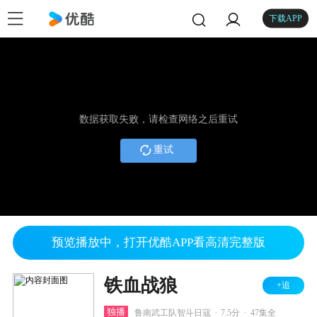
下载APP
数据获取失败，请检查网络之后重试
重试
预览播放中，打开优酷APP看高清完整版
铁血战狼
+追
.
.
独播
鲁南武工队智斗日寇
7.5分
47集全