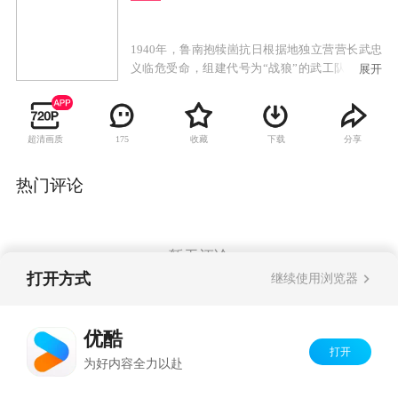
1940年，鲁南抱犊崮抗日根据地独立营营长武忠
义临危受命，组建代号为“战狼”的武工队，为保
展开
护新根据地，和日寇展开斗智斗勇的拼杀。武忠
义和国军连长吕修文是发小，又是“情敌”。多年
前，武忠义和吕修文同时爱慕着女孩孙梅，孙父
超清画质
收藏
下载
分享
175
包办婚姻，把孙梅许配给吕修文，孙梅却和武忠
义一起离开家乡、投身革命。吕修文对武忠义怀
恨在心，二人纷争不断。一次作战中，武忠义及
热门评论
时解救了身负重伤的国军连长吕修文，二人虽摩
擦不断，但在共同抗日战斗中，都以卓越的军事
素质，互相欣赏。在战斗中，武工队队伍不断扩
大，并成功解救了被日军俘获的一批伤员。武忠
暂无评论
义的高尚人格震撼感染了吕修文。日军要围剿根
打开方式
继续使用浏览器
据地，为保护根据地，武忠义和吕修文并肩带领
战士和日军展开了最后的生死搏杀。
Copyright©
2026
优酷 youku.com
版权所有
优酷
京ICP备06050721号-1
打开
为好内容全力以赴