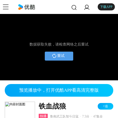
下载APP
数据获取失败，请检查网络之后重试
重试
预览播放中，打开优酷APP看高清完整版
铁血战狼
+追
.
.
独播
鲁南武工队智斗日寇
7.5分
47集全