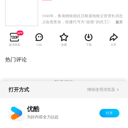
1940年，鲁南抱犊崮抗日根据地独立营营长武忠
义临危受命，组建代号为“战狼”的武工队，为保
展开
护新根据地，和日寇展开斗智斗勇的拼杀。武忠
义和国军连长吕修文是发小，又是“情敌”。多年
前，武忠义和吕修文同时爱慕着女孩孙梅，孙父
超清画质
收藏
下载
分享
1286
包办婚姻，把孙梅许配给吕修文，孙梅却和武忠
义一起离开家乡、投身革命。吕修文对武忠义怀
恨在心，二人纷争不断。一次作战中，武忠义及
热门评论
时解救了身负重伤的国军连长吕修文，二人虽摩
擦不断，但在共同抗日战斗中，都以卓越的军事
素质，互相欣赏。在战斗中，武工队队伍不断扩
大，并成功解救了被日军俘获的一批伤员。武忠
暂无评论
义的高尚人格震撼感染了吕修文。日军要围剿根
打开方式
继续使用浏览器
据地，为保护根据地，武忠义和吕修文并肩带领
战士和日军展开了最后的生死搏杀。
Copyright©
2026
优酷 youku.com
版权所有
优酷
京ICP备06050721号-1
打开
为好内容全力以赴