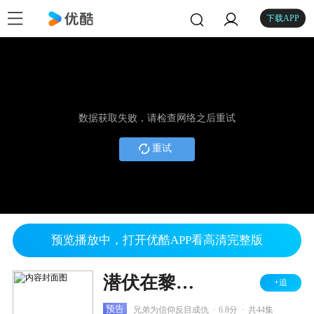
下载APP
数据获取失败，请检查网络之后重试
重试
预览播放中，打开优酷APP看高清完整版
潜伏在黎明之前
+追
.
.
预告
兄弟为信仰反目成仇
6.8分
共44集