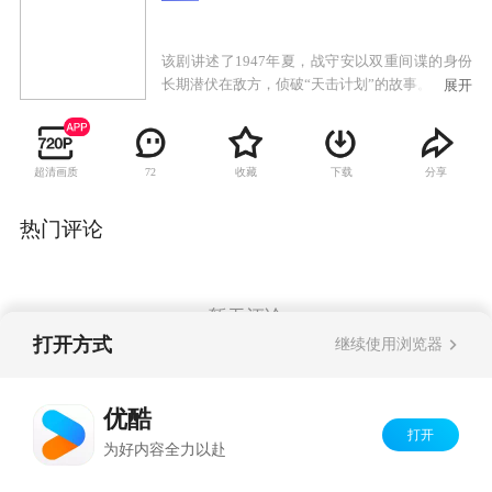
该剧讲述了1947年夏，战守安以双重间谍的身份
长期潜伏在敌方，侦破“天击计划”的故事。
展开
超清画质
收藏
下载
分享
72
热门评论
暂无评论
打开方式
继续使用浏览器
Copyright©
2026
优酷 youku.com
版权所有
优酷
京ICP备06050721号-1
打开
为好内容全力以赴