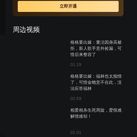
公吴克善的女儿富察珍儿，顺治闻讯心灰意冷。多尔衮狩
立即开通
猎被人做了手脚，结果活活被马拖死，其下人树倒猢狲
散。多罗与顺治大婚后生下皇子，金蟾不愿再留宫中，她
决定回到大草原去，顺治闻讯不再留恋皇位，决定出家。
周边视频
格格要出嫁：董洁因身高被
拒，新人歌手意外捡漏，可
惜后来整容了
01:19
格格要出嫁：福林也太痴情
了，可惜金蟾意不在此，没
法应答福林
02:59
相爱相杀生死周旋，爱恨难
解情难却！
01:01