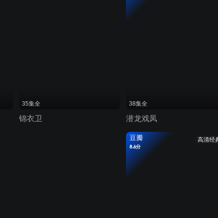
35集全
38集全
锦衣卫
潜龙戏凤
豆瓣
高清经
8.6分