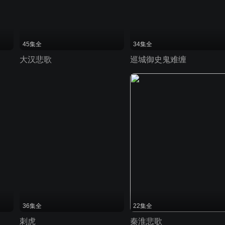
45集全
34集全
大汉悲歌
巡城御史鬼难缠
36集全
22集全
刺虎
秦淮悲歌