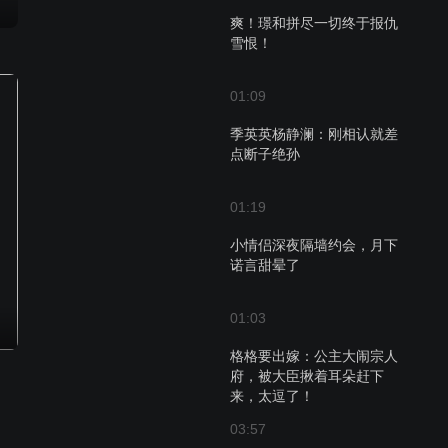
爽！璟和拼尽一切终于报仇
雪恨！
01:09
季英英杨静澜：刚相认就差
点断子绝孙
01:19
小情侣深夜隔墙约会，月下
诺言甜晕了
01:03
格格要出嫁：公主大闹宗人
府，被大臣揪着耳朵赶下
来，太逗了！
03:57