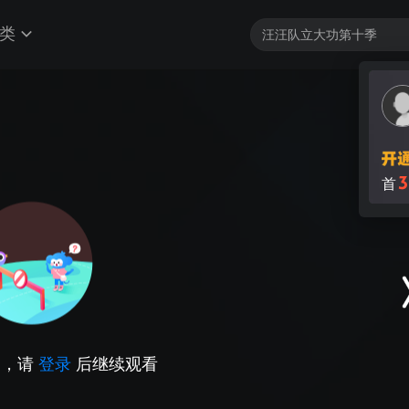
类
3
首
因，请
登录
后继续观看