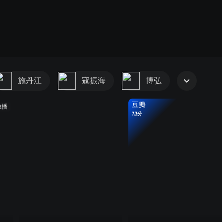
施丹江
寇振海
博弘
豆瓣
独播
7.3分