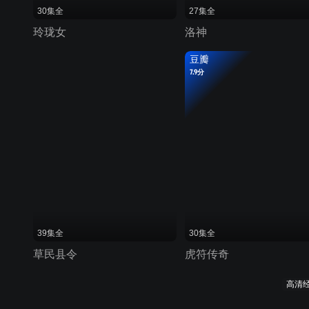
30集全
27集全
玲珑女
洛神
豆瓣
7.9分
39集全
30集全
草民县令
虎符传奇
高清