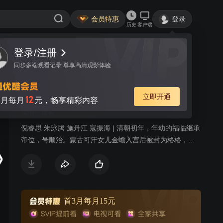
会员特惠
登录
历史
客户端
登录/注册
视频
讨论
140
同步多端观看记录 尊享高清观影体验
格格要出嫁
简介
立即开通
12
月每月
元，畅享精彩内容
爱情
古装
倪睿思 朱泳腾 施丹江 寇振海 | 清朝初年，年幼的福临继承
帝位，号顺治。蒙古可汗女儿金蟾入宫后被封为格格，后
被太后（博弘 饰）许配给十一阿哥博穆果尔，顺治懊恼不
已，因为他暗恋金蟾许久。相处一段时间，金蟾发现十一
阿哥心术不正，为人轻浮，她不甘嫁给他。金蟾的父亲曾
救过多尔衮的命，他为了不让金蟾知道真相，极力设计想
把她早日嫁出去，但他所有的安排都被聪明的金蟾一一化
首3月每月15元
解。太后有意安排选多罗为皇后，多尔衮却推荐了蒙古王