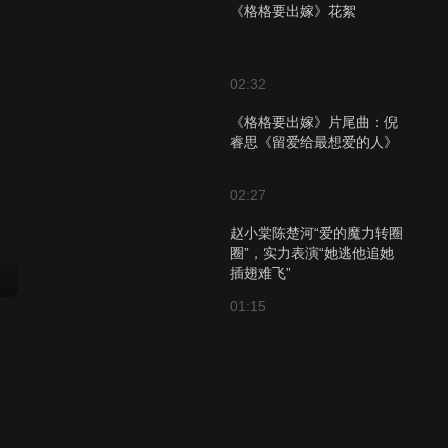
《格格要出嫁》花絮
02:32
《格格要出嫁》片尾曲：倪
睿思《留爱给最想爱的人》
02:27
赵小棠陈楚河“爱的魔力转圈
圈”，实力表演“她逃他追她
插翅难飞”
01:15
刘学义摔倒表演课开课啦，
居然成功骗到导演？
01:14