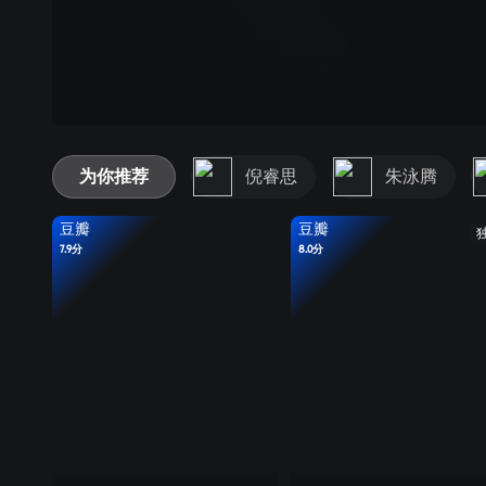
为你推荐
倪睿思
朱泳腾
豆瓣
豆瓣
7.9分
8.0分