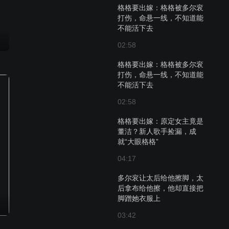
格格要出嫁：格格被多尔衮
打伤，命悬一线，不知道能
不能活下去
02:58
格格要出嫁：格格被多尔衮
打伤，命悬一线，不知道能
不能活下去
02:58
格格要出嫁：原定女主竟是
董洁？新人歌手捡漏，成
就“大眼格格”
04:17
多尔衮让太后给他擦脚，太
后拿布给他擦，他却直接把
脚蹭她衣服上
03:42