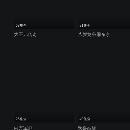
68集全
21集全
大玉儿传奇
八岁龙爷闹东京
26集全
40集全
尚方宝剑
欢喜姻缘