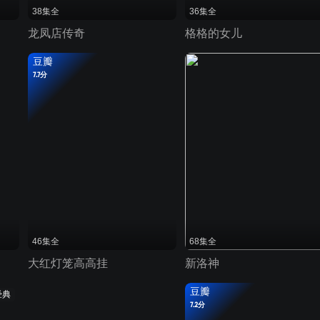
38集全
36集全
龙凤店传奇
格格的女儿
豆瓣
7.7分
46集全
68集全
大红灯笼高高挂
新洛神
豆瓣
经典
7.2分