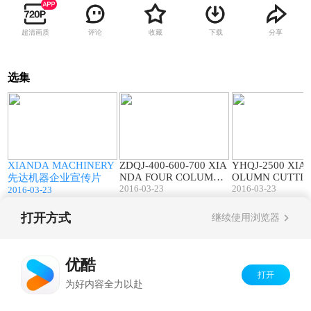
超清画质
评论
收藏
下载
分享
选集
2
07:01
01:55
C
XIANDA MACHINERY
ZDQJ-400-600-700 XIA
YHQJ-2500 XIA
NDA FOUR COLUMN
OLUMN CUTTI
先达机器企业宣传片
I
BRIDGE SAW MACHIN
2016-03-23
CHINE CIRCULA
2016-03-23
2016-03-23
E 先达机器 四导柱红外
W TYPE 先达机
线桥式切割机
板筒锯切割机
打开方式
继续使用浏览器
Copyright©
2026
优酷 youku.com
版权所有
京ICP备06050721号-1
优酷
打开
为好内容全力以赴