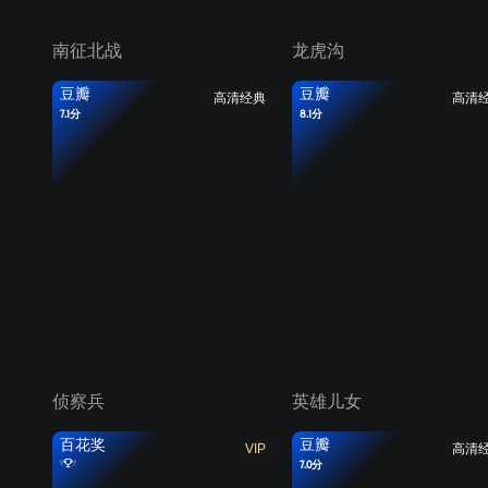
南征北战
龙虎沟
豆瓣
豆瓣
高清经典
高清
7.1分
8.1分
侦察兵
英雄儿女
百花奖
豆瓣
VIP
高清
7.0分