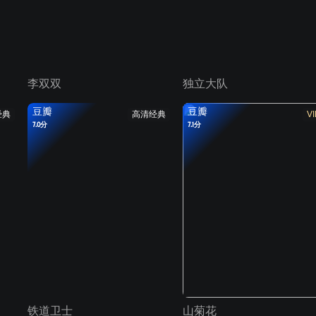
李双双
独立大队
豆瓣
豆瓣
经典
高清经典
VI
7.0分
7.1分
铁道卫士
山菊花