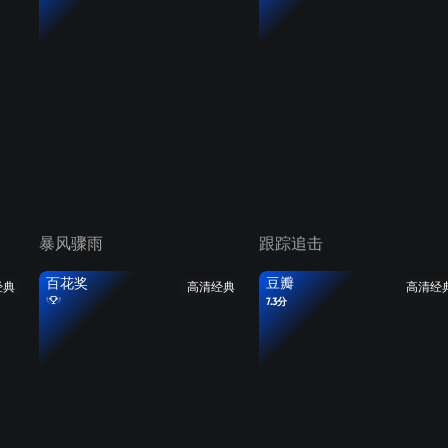
暴风骤雨
跟踪追击
百花奖
豆瓣
经典
高清经典
高清经
7.3分