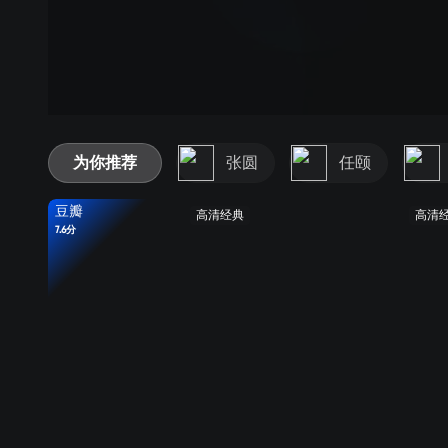
为你推荐
张圆
任颐
豆瓣
高清经典
高清
7.6分