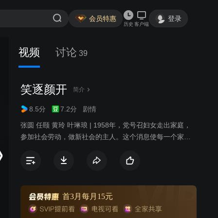
会员特惠
登录
历史
客户端
视频
讨论
39
笑逐颜开
简介
8.5分
7.2分
剧情
张圆 任颐 黄玲 叶琳琅 | 1958年，党号召妇女走出家庭，
参加社会劳动，做新社会的主人。这个消息使每一个家庭
妇女感到振奋。温柔娴静的何慧英（张圆 饰）、耿直爽朗
的罗玉华（金迪 饰）、嘴尖心好的胡桂贞（黄玲 饰）、好
吃懒做的王丽云（叶琳琅 饰）都动了心。但是，这也引发
了每个家庭的波动。何慧英的丈夫丁国才（任颐 饰）认为
老婆就该在家里生儿育女，伺候丈夫。但何慧英决意参加
首3月每月15元
妇女建筑工程队，丁国才一怒之下，赶走了何慧英。妇女