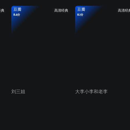
豆瓣
豆瓣
经典
高清经典
高清经
8.6分
8.1分
刘三姐
大李小李和老李