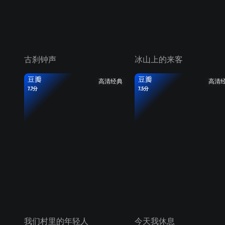
古刹钟声
冰山上的来客
豆瓣
豆瓣
高清经典
高清
7.7分
7.5分
我们村里的年轻人
今天我休息