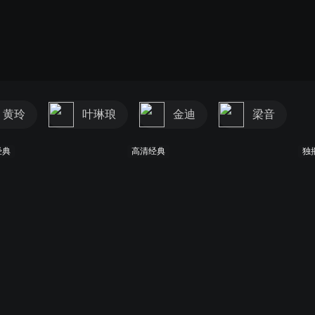
黄玲
叶琳琅
金迪
梁音
经典
高清经典
独