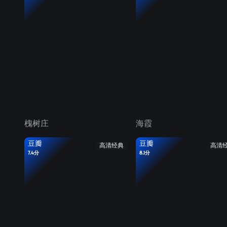
槐树庄
海霞
豆瓣
豆瓣
高清经典
高清
7.4分
8.1分