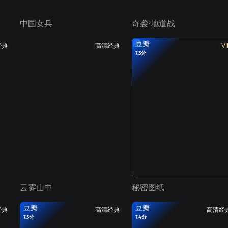
中国女兵
奇袭·地道战
豆瓣
经典
高清经典
VI
7.3分
云雾山中
秘密图纸
豆瓣
豆瓣
经典
高清经典
高清经
7.5分
7.4分