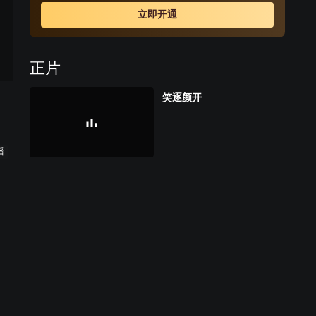
建筑工程队在困难中诞生成长，何慧英以实际行动团结教
立即开通
育反对自己的胡桂贞，说服教育态度生硬的罗玉华，带动
不愿意干活的王丽云。
正片
笑逐颜开
播