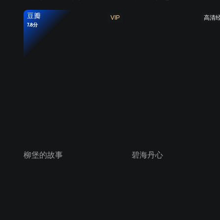
豆瓣
VIP
高清
7.8分
柳堡的故事
碧海丹心