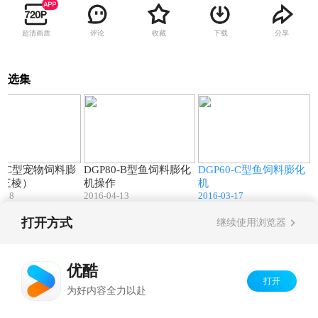
超清画质
评论
收藏
下载
分享
选集
00:16
01:31
01:26
60-C型宠物饲料膨
DGP80-B型鱼饲料膨化
DGP60-C型鱼饲料膨化
（三棱）
机操作
机
4-18
2016-04-13
2016-03-17
打开方式
继续使用浏览器
Copyright©
2026
优酷 youku.com
版权所有
京ICP备06050721号-1
优酷
打开
为好内容全力以赴