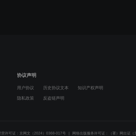
协议声明
用户协议
历史协议文本
知识产权声明
隐私政策
反盗链声明
营许可证：京网文（2024）0368-017号
网络出版服务许可证：（署）网出证（京