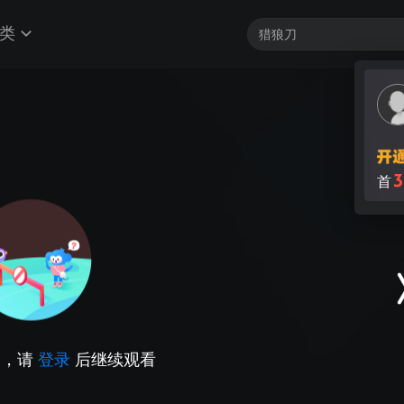
类
3
首
因，请
登录
后继续观看