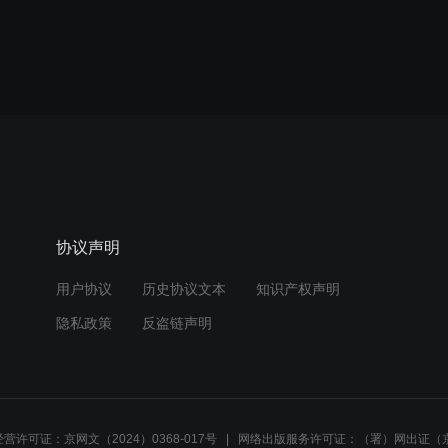
协议声明
用户协议
历史协议文本
知识产权声明
隐私政策
反盗链声明
营许可证：京网文（2024）0368-017号
网络出版服务许可证：（署）网出证（京