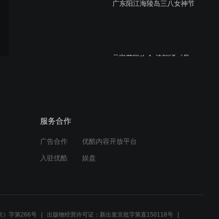
广东阳江海陵岛三八女神节
元宵节联欢会 诗朗诵《母
亲，儿子想您》
元宵节联欢会歌曲莫斯科有
服务合作
我的爱
广告合作
优酷内容开放平台
入驻优酷
娱盘
2026元宵节联欢会歌曲拉着
妈妈的手
）字第266号
出版物经营许可证：新出发京批字第直150118号