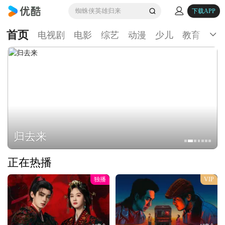
蜘蛛侠英雄归来
下载APP
首页
电视剧
电影
综艺
动漫
少儿
教育
生
归去来
正在热播
独播
VIP