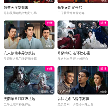
24集全
17集全
翘楚🔥涅槃归来
悬案🔥新案开启
陈都灵周翊然掀翻野心局
王传君黄觉高能对弈
独播
独播
30集全
29集全
凡人修仙🩸异教叛徒
月鳞绮纪·连环挖心案
吴师叔大战门派奸细惨死
群妖剧本杀 画皮难画心
独播
独播
更新至34话
34集全
光阴年番💥狂吸祖地
以法之名🔍暂停离职
二牛上嘴啃神像脚趾
又怂又刚！洪亮接手死亡案