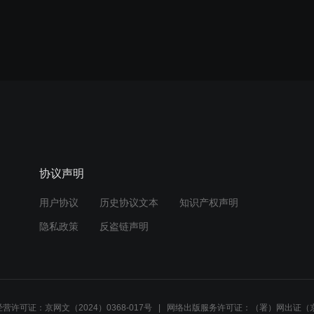
协议声明
用户协议
历史协议文本
知识产权声明
隐私政策
反盗链声明
营许可证：京网文（2024）0368-017号
网络出版服务许可证：（署）网出证（京