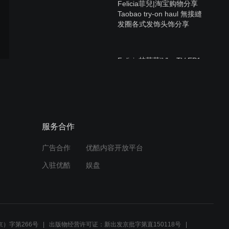
Felicia菲兒|淘宝购物分享
Taobao try-on haul 無接縫
发圈各式发饰头饰分享
Felicia林菲菲|VlogTV EP1:
购物血拚日+巧遇自動榨汁
机
Felicia林菲菲|零失敗率!新
服务合作
手也能简单完成的軽乳酪蛋
糕Soft cheese cake
广告合作
优酷内容开放平台
入驻优酷
娱盘
Felicia林菲菲|美妆评測|五
月份爱用美妆產品Haul May
Favorites*台湾购物分享
）字第266号
出版物经营许可证：新出发京批字第直150118号