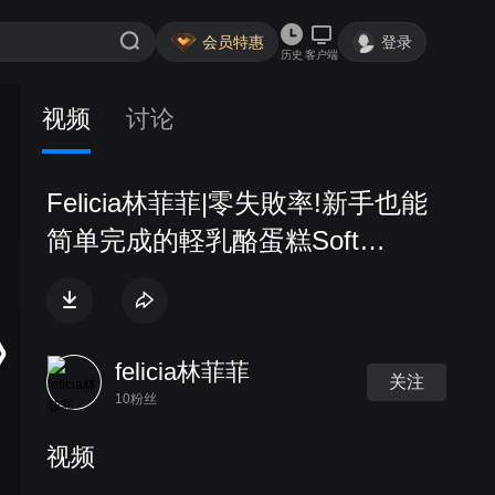
会员特惠
登录
历史
客户端
视频
讨论
Felicia林菲菲|零失敗率!新手也能
简单完成的軽乳酪蛋糕Soft
cheese cake
felicia林菲菲
关注
10粉丝
视频