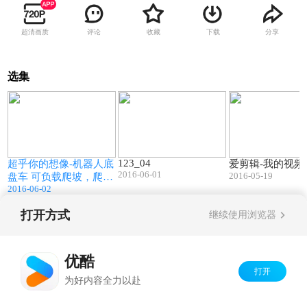
超清画质
评论
收藏
下载
分享
选集
5
00:50
01:11
123_04
超乎你的想像-机器人底
爱剪辑-我的视频
2016-06-01
2016-05-19
盘车 可负载爬坡，爬楼
2016-06-02
梯，巡检侦查，拍照摄
像
打开方式
继续使用浏览器
Copyright©
2026
优酷 youku.com
版权所有
京ICP备06050721号-1
优酷
打开
为好内容全力以赴