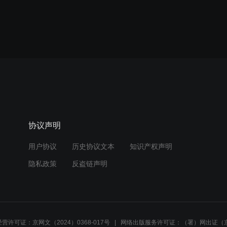
协议声明
用户协议
历史协议文本
知识产权声明
隐私政策
反盗链声明
营许可证：京网文（2024）0368-017号
网络出版服务许可证：（署）网出证（京