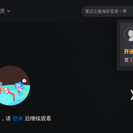
类
3
首
因，请
登录
后继续观看