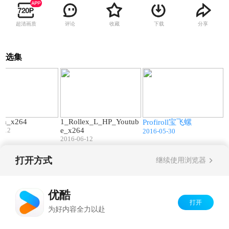
超清画质
评论
收藏
下载
分享
选集
00:18
00:22
05:55
ion_x264
1_Rollex_L_HP_Youtub
Profiroll宝飞螺
6-12
e_x264
2016-05-30
2016-06-12
打开方式
继续使用浏览器
Copyright©
2026
优酷 youku.com
版权所有
京ICP备06050721号-1
优酷
打开
为好内容全力以赴