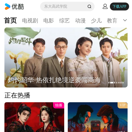
东大高武学院
下载APP
首页
电视剧
电影
综艺
动漫
少儿
教育
生
灼灼韶华·热依扎绝境逆袭闯商海
正在热播
独播
VIP