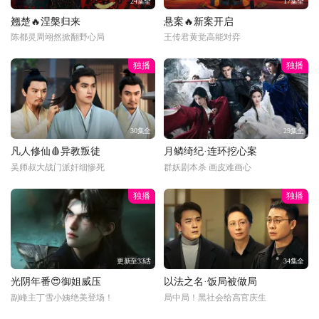
24集全
17集全
翘楚🔥涅槃归来
悬案🔥新案开启
陈都灵周翊然掀翻野心局
王传君黄觉高能对弈
独播
独播
30集全
29集全
凡人修仙🩸异教叛徒
月鳞绮纪·连环挖心案
吴师叔大战门派奸细惨死
群妖剧本杀 画皮难画心
独播
独播
更新至33话
34集全
光阴年番😍御姐威压
以法之名·饭局被做局
副峰主丁雪小姨绝美登场！
局中局！黑社会给高官庆生