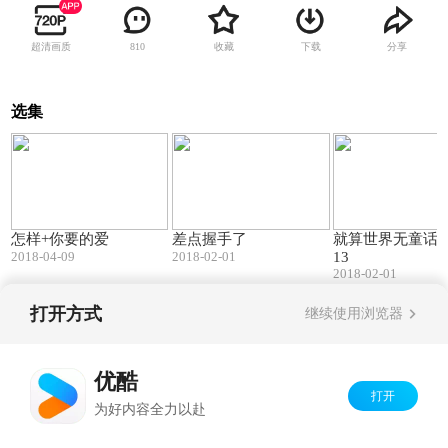
超清画质
收藏
下载
分享
810
选集
08:47
00:35
怎样+你要的爱
差点握手了
就算世界无童话20
2018-04-09
2018-02-01
13
2018-02-01
打开方式
继续使用浏览器
Copyright©
2026
优酷 youku.com
版权所有
京ICP备06050721号-1
优酷
打开
为好内容全力以赴