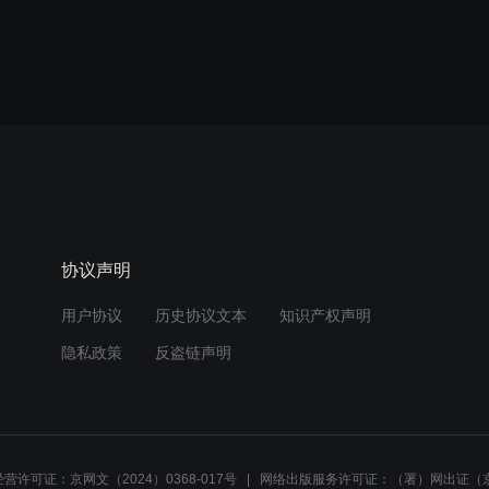
协议声明
用户协议
历史协议文本
知识产权声明
隐私政策
反盗链声明
营许可证：京网文（2024）0368-017号
网络出版服务许可证：（署）网出证（京