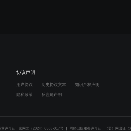
协议声明
用户协议
历史协议文本
知识产权声明
隐私政策
反盗链声明
营许可证：京网文（2024）0368-017号
网络出版服务许可证：（署）网出证（京