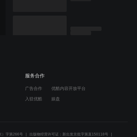
服务合作
广告合作
优酷内容开放平台
入驻优酷
娱盘
）字第266号
出版物经营许可证：新出发京批字第直150118号