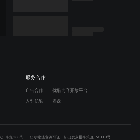
服务合作
广告合作
优酷内容开放平台
入驻优酷
娱盘
）字第266号
出版物经营许可证：新出发京批字第直150118号