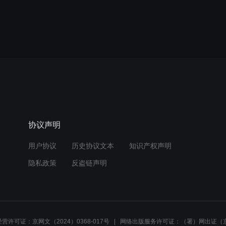
协议声明
用户协议
历史协议文本
知识产权声明
隐私政策
反盗链声明
营许可证：京网文（2024）0368-017号
网络出版服务许可证：（署）网出证（京