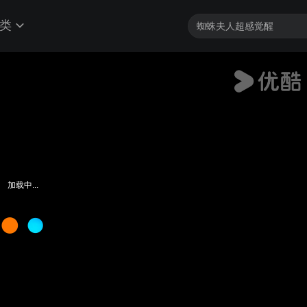
类
加载中...