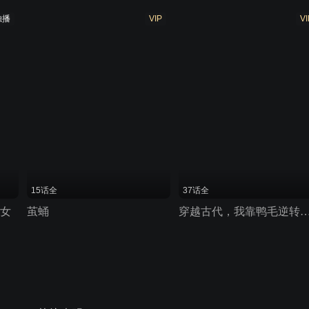
独播
VIP
VI
15话全
37话全
少女
茧蛹
穿越古代，我靠鸭毛逆