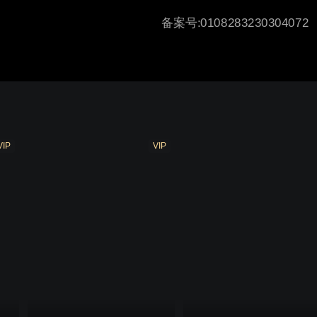
备案号:0108283230304072
VIP
VIP