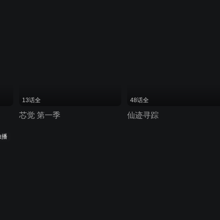
13话全
48话全
芯觉 第一季
仙迹寻踪
独播