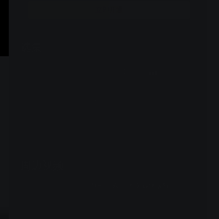
立即开通
选集
13话全
1
2
3
4
6
7
8
9
10
11
12
13
周边视频
双月之城 最终版预告片
预告