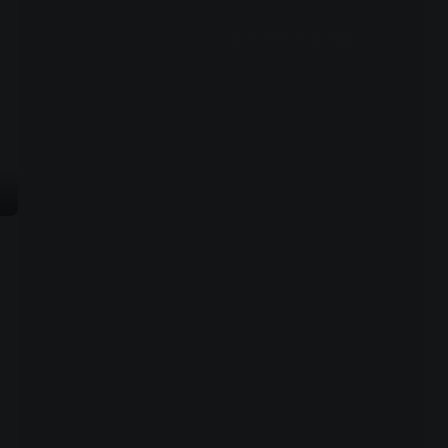
22:29
双月之城 01 加长版
22:36