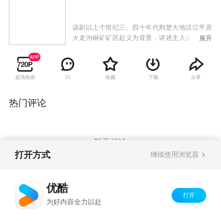
该剧以上个世纪三、四十年代荆楚大地汉江平原
火龙沟铜矿矿区起义为背景，讲述主人公董海文
展开
从一个不谙世事的懦弱留洋学生，在战火的历练
中演变为一个坚强的革命战士的成长过程。故事
以董海文和古小凤这对欢喜冤家几起几落、若即
超清画质
收藏
下载
分享
15
若离的爱情纠葛为主线，以董海文与恩师日本次
长小藤俊这两个化学天才、爆破专家在战场上的
斗争，以及董海文等人与民族败类古振堂之间的
热门评论
激烈博弈为主要内容，热情地歌颂了以董海文、
赵思琴、古小凤等为代表的共产党人和民族精英
为保护国家资源英勇斗争的崇高精神。
暂无评论
打开方式
继续使用浏览器
Copyright©
2026
优酷 youku.com
版权所有
优酷
京ICP备06050721号-1
打开
为好内容全力以赴