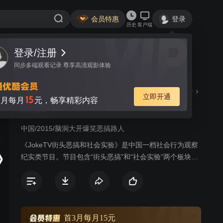
会员特惠
登录
历史
客户端
登录/注册
视频
讨论
50
同步多端观看记录 尊享高清观影体验
JokeTV 街头恶搞和社会实验
简介
立即开通
15
月每月
元，畅享精彩内容
2016
中国/2015/脑洞大开爆笑恶搞路人
《JokeTV街头恶搞和社会实验》是中国一档社会行为观察
纪实类节目。节目包含“街头恶搞”和“社会实验”两个板块，
用脑洞大开的创意，紧张刺激的桥段设计与路人上演幽默
一刻；针对社会争议性、热点性问题，设计实验内容，再
以纪实手法拍摄，真实展现震撼、感人瞬间，宣扬社会正
能量！
首3月每月15元