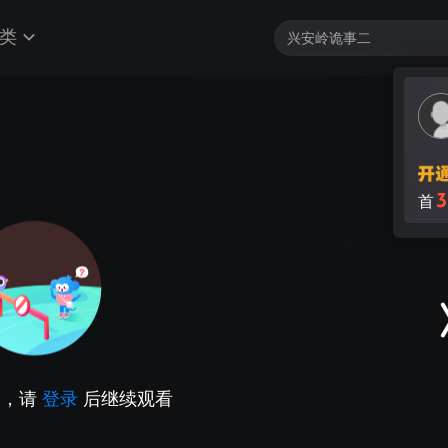
类
3
首
因，请
登录
后继续观看