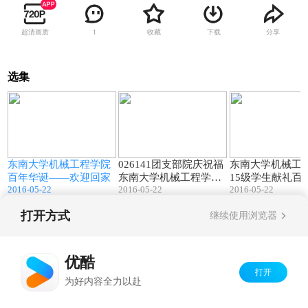
超清画质
收藏
下载
分享
1
选集
2
08:05
04:02
东南大学机械工程学院
026141团支部院庆祝福
东南大学机械工
百年华诞——欢迎回家
东南大学机械工程学院
15级学生献礼百
2016-05-22
2016-05-22
2016-05-22
百年华诞
之快闪
打开方式
继续使用浏览器
Copyright©
2026
优酷 youku.com
版权所有
京ICP备06050721号-1
优酷
打开
为好内容全力以赴