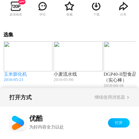
超清画质
评论
收藏
下载
分享
选集
5
00:22
01:23
玉米膨化机
小麦流水线
DGP40-II型食
2016-05-21
2016-05-06
（实心棒）
2016-04-18
打开方式
继续使用浏览器
Copyright©
2026
优酷 youku.com
版权所有
京ICP备06050721号-1
优酷
打开
为好内容全力以赴