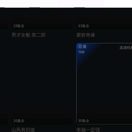
19集全
43集全
男才女貌 第二部
紫钗奇缘
豆瓣
高清经
7.5分
16集全
30集全
山风有归途
幸福一定强