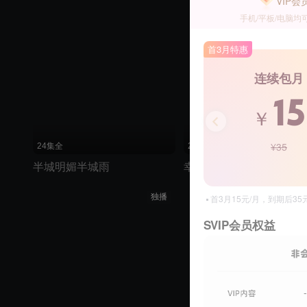
VIP会
手机/平板/电脑均
首3月特惠
连续包月
15
￥
¥35
24集全
25集全
半城明媚半城雨
幸福最晴天
独播
首3月15元/月，到期后3
SVIP会员权益