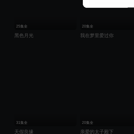
25集全
20集全
黑色月光
我在梦里爱过你
31集全
20集全
天假良缘
亲爱的太子殿下