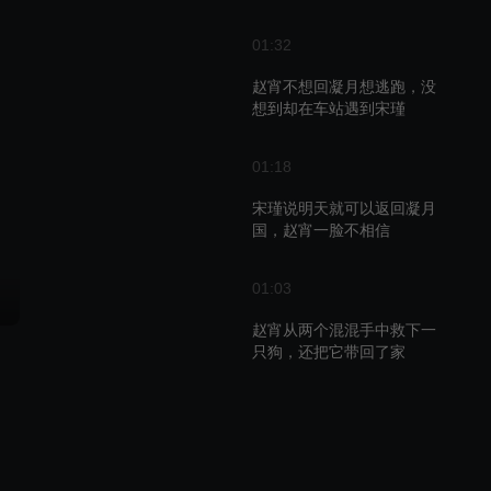
01:32
赵宵不想回凝月想逃跑，没
想到却在车站遇到宋瑾
01:18
宋瑾说明天就可以返回凝月
国，赵宵一脸不相信
01:03
赵宵从两个混混手中救下一
只狗，还把它带回了家
01:41
赵宵为救狗狗弄破了圣衣，
宋瑾让她亲手洗亲手缝