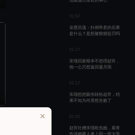
没能逃出圣君的掌心
01:57
皇恩浩荡：扑倒帝君的后果
是什么？是想被狠狠惩罚吗
01:17
宋瑾回家根本不想理赵宵，
他一心只想返回凝月国
01:17
宋瑾想把眼伤转给赵宵，结
果不知为何竟然失败了
01:02
P
赵宵吐槽宋瑾欺负她，慕青
告诉她两人考上同一所大学