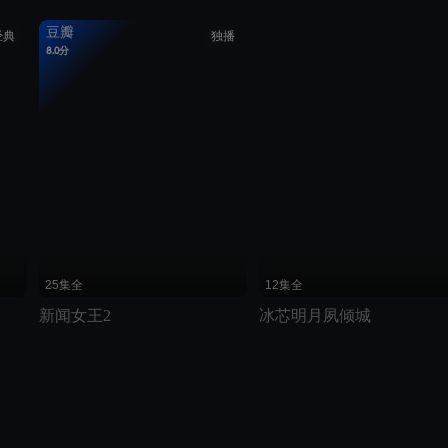
豆瓣
经典
独播
8.0分
划线价说明：优酷展示的划线价为建议零售价
25集全
12集全
新闻女王2
冰芯明月夙倾城