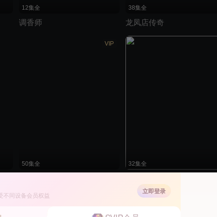
12集全
38集全
调香师
龙凤店传奇
VIP
50集全
32集全
独孤皇后
为青春点赞
立即登录
受不同设备会员权益
独播
VI