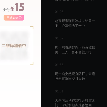
15
¥
支付
01:08
已减¥20
赵宵帮宋瑾找冰块，结果一
不小心滑倒洒了一地
季卡
月卡
68
148
50
01:07
￥
￥
周一鸣看到赵宵下跪英雄救
美，三人一言不合就开打
01:38
周一鸣突然现身阻拦，宋瑾
与赵宵返回凝月失败
01:31
大祭司启动神器打开时空之
门，宋瑾和赵宵准备返回