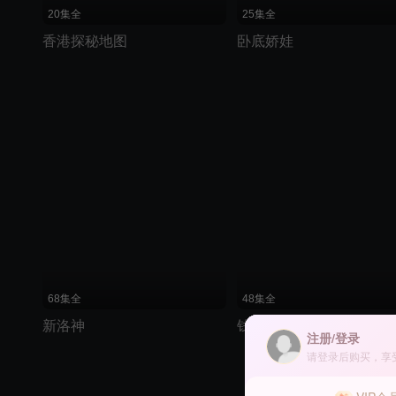
20集全
25集全
香港探秘地图
卧底娇娃
68集全
48集全
新洛神
钱塘传奇
注册/登录
请登录后购买，享