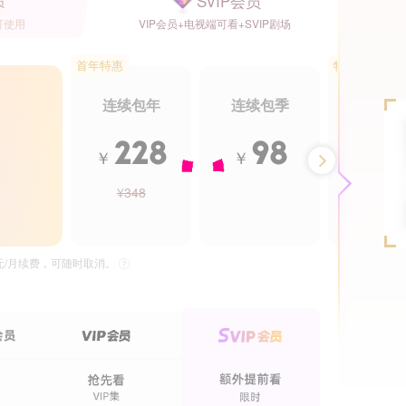
SVIP会员
员
可使用
VIP会员+电视端可看+SVIP剧场
首年特惠
特惠5.5折
连续包年
连续包季
年卡
228
98
2
￥
￥
￥
¥348
¥488
13集全
36集全
我喜欢的人变成猫是怎样的体验
云秀行
独播
5元/月续费，可随时取消。