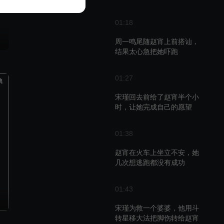
01:18
周一鸣尾随赵宵上前搭讪，
结果太心急把她吓跑
01:27
典
宋瑾回去前给了赵宵半个小
时，让她完成自己的愿望
01:38
赵宵在火车上坐立不安，她
几次想逃跑都没有成功
01:43
宋瑾为救一个婆婆，他用斗
转星移大法把脚伤转给赵宵