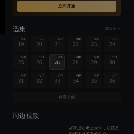
为大祭司的掌上明珠，也是凝月国的圣女，拥有强大灵力
立即开通
和崇高的地位，是未来帝后的主要人选。赵宵是伺候帝王
生活起居的灵女。在某个月圆之夜，赵宵随宋瑾夜游碧澄
湖，她随口哼唱的歌谣竟然触发湖底尘封已久的手镯，开
选集
启了时空之门。宋瑾、顾幼容和赵宵三人的命运因此开始
39集全
改变。
VIP
VIP
VIP
VIP
VIP
VIP
19
20
21
22
23
24
VIP
VIP
VIP
VIP
VIP
VIP
25
26
28
29
30
VIP
VIP
VIP
VIP
VIP
VIP
31
32
33
34
35
36
查看全部
周边视频
赵宵成功考上大学，却还是