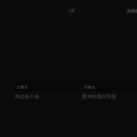
VIP
高清
22集全
20集全
海边捡个他
爱神的黑白羽翼