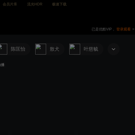
会员片库
流光HDR
极速下载
已是优酷VIP，
登录观看
>
陈匡怡
敖犬
叶慈毓
独播