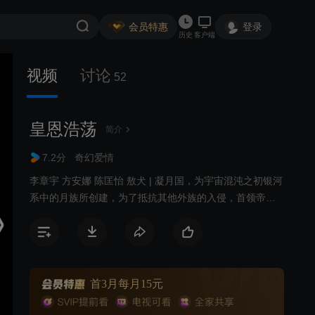
会员特惠
登录
历史
客户端
视频
讨论
52
皇恩浩荡
简介
7.2分
奇幻爱情
李章宇 方安娜 陈匡怡 敖犬 | 凝月国，为宇宙混沌之初银河
系中的月族所创建，为了抵抗其他外族的入侵，首领帝君
不惜以生命为代价设下了结界，让大雪冰封了凝月国来护
卫族人的安危，一旦失去帝君，凝月国将面临瓦解与毁
灭。历代帝君会运用世袭的法术斗转星移，将自身的病痛
全部转移到他人身上，以保自身能量。宋瑾是第28代帝君
继承者，从小看着父亲施行这种残酷的法术，还目睹母亲
首3月每月15元
惨死在父亲面前。而后，宋瑾由大祭司辅佐成长，顾幼容