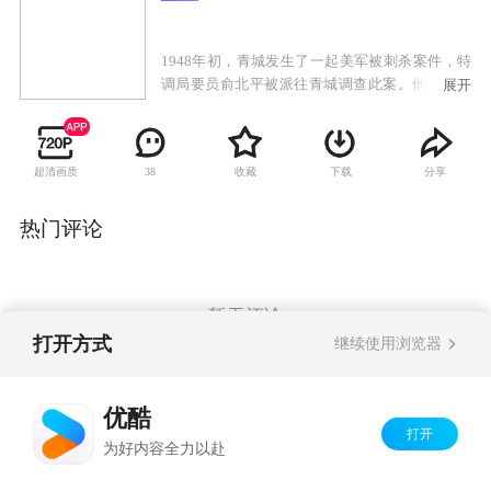
1948年初，青城发生了一起美军被刺杀案件，特
调局要员俞北平被派往青城调查此案。他深知特
展开
调局委派自己调查此案的深层目的，旨在甄别自
己的身份。深陷危机的俞北平在青城见到失散多
年的亲生女儿。女儿身份神秘，正在调查自己。
超清画质
收藏
下载
分享
38
俞北平与现任妻子的女儿在青城上大学，思想左
倾，对父亲特务身份嗤之以鼻，正爱着一名有家
室的教授，让俞北平很苦恼。俞北平一方面要完
热门评论
成组织最高任务，一方面小心翼翼保护着自己的
两个女儿。最终，大女儿为保护他而牺牲，小女
儿直到和父亲分离，才恍然明白：父亲是一名真
正的共产党员。但从此两人却永隔天涯。
暂无评论
打开方式
继续使用浏览器
Copyright©
2026
优酷 youku.com
版权所有
优酷
京ICP备06050721号-1
打开
为好内容全力以赴