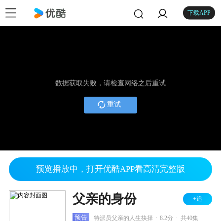
下载APP
数据获取失败，请检查网络之后重试
重试
预览播放中，打开优酷APP看高清完整版
父亲的身份
+追
.
.
预告
特派员父亲的人生抉择
8.2分
共40集