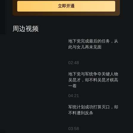
自己的两个女儿。最终，大女儿为保护他而牺牲，小女儿
立即开通
直到和父亲分离，才恍然明白：父亲是一名真正的共产党
员。但从此两人却永隔天涯。
周边视频
地下党完成最后的任务，从
此与女儿再未见面
02:48
地下党与军统争夺关键人物
吴昆才，却不料吴昆才棋高
一着
04:21
军统计划成功打算灭口，却
不料遭到反杀
03:58