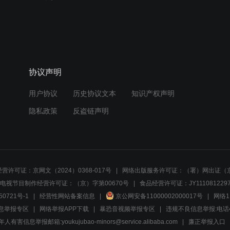
协议声明
用户协议
历史协议文本
知识产权声明
隐私政策
反盗链声明
营许可证：京网文（2024）0368-017号
网络出版服务许可证：（署）网出证（京
电视节目制作经营许可证：（京）字第00670号
食品经营许可证：JY1110812297
50721号-1
经营性网站备案信息
京公网安备11000002000017号
网络1
息举报专区
网络举报APP下载
暴恐音视频举报专区
违规不良信息举报:电话40081
人有害信息举报邮箱:youkujubao-minors@service.alibaba.com
廉正举报入口