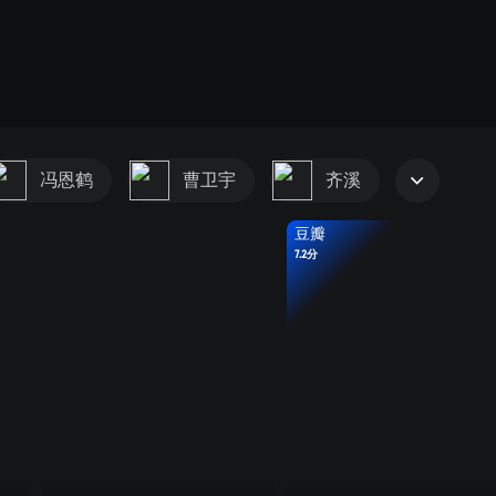
冯恩鹤
曹卫宇
齐溪
豆瓣
7.2分