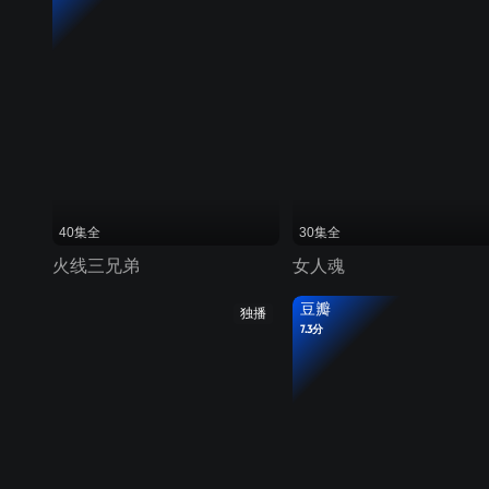
40集全
30集全
火线三兄弟
女人魂
豆瓣
独播
7.3分