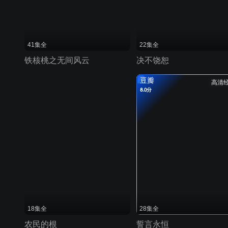
41集全
22集全
铁核桃之无间风云
决不饶恕
豆瓣
高清
8.0分
18集全
28集全
农民的根
誓言永恒