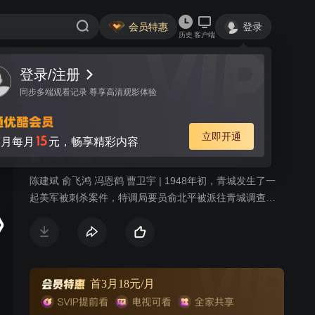
会员特惠
登录
历史
客户端
登录/注册
视频
讨论
35
同步多端观看记录 尊享高清观影体验
父亲的身份
简介
立即开通
15
月每月
元，畅享精彩内容
7.4分
谍战
陈建斌 俞飞鸿 冯恩鹤 曹卫宇 | 1948年初，青城发生了一
起美军被刺杀案件，特调局要员俞北平被派往青城调查此
案。他深知特调局委派自己调查此案的深层目的，旨在甄
别自己的身份。深陷危机的俞北平在青城见到失散多年的
亲生女儿。女儿身份神秘，正在调查自己。俞北平与现任
妻子的女儿在青城上大学，思想左倾，对父亲特务身份嗤
之以鼻，正爱着一名有家室的教授，让俞北平很苦恼。俞
首3月18元/月
北平一方面要完成组织最高任务，一方面小心翼翼保护着