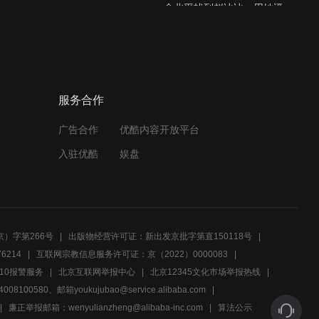
俞北平找到赵冰冰，用她逼
得张凯破绽百出
03:11
顶级特工的对决，稍有不慎
服务合作
就会万劫不复
广告合作
优酷内容开放平台
03:24
入驻优酷
娱盘
吴昆才陷害俞北平，可惜手
段太幼稚了
03:00
）字第266号
出版物经营许可证：新出发京批字第直150118号
如果你是清白的，那就证明
6214
互联网宗教信息服务许可证：京（2022）0000083
给他们看
10报警服务
北京互联网举报中心
北京12345文化市场举报热线
00580、邮箱youkujubao@service.alibaba.com
03:29
廉正举报邮箱：wenyulianzheng@alibaba-inc.com
算法公示