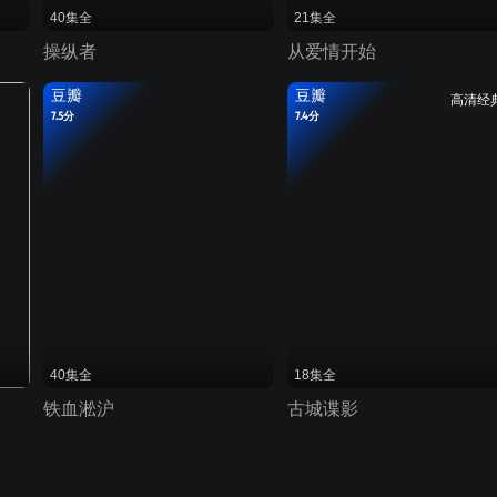
40集全
21集全
操纵者
从爱情开始
豆瓣
豆瓣
高清经
7.5分
7.4分
40集全
18集全
铁血淞沪
古城谍影