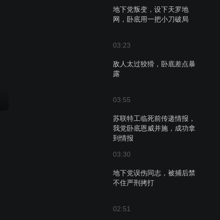
地下党叛变，设下天罗地
网，卧底用一把小刀破局
03:23
敌人太过狡猾，卧底差点暴
露
03:55
苏联特工临死前传递情报，
我党卧底恩威并施，成功拿
到情报
03:30
地下党误伤同志，被捕后禁
不住严刑拷打
02:51