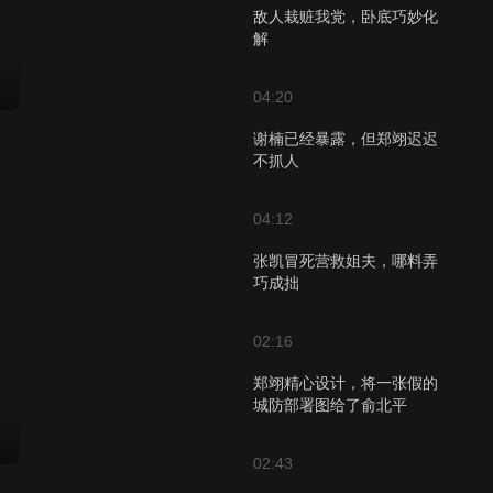
敌人栽赃我党，卧底巧妙化
解
04:20
谢楠已经暴露，但郑翊迟迟
不抓人
04:12
张凯冒死营救姐夫，哪料弄
巧成拙
02:16
郑翊精心设计，将一张假的
城防部署图给了俞北平
02:43