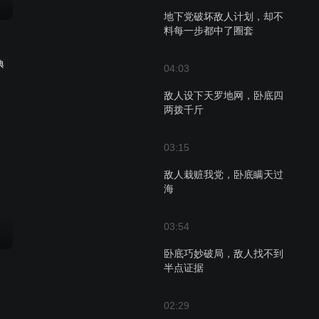
地下党破坏敌人计划，却不
料每一步都中了圈套
典
04:03
敌人设下天罗地网，卧底四
两拨千斤
03:15
敌人栽赃我党，卧底瞒天过
海
03:54
卧底巧妙破局，敌人找不到
半点证据
02:29