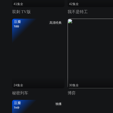
41集全
42集全
双刺 TV版
我不是特工
豆瓣
高清经典
7.0分
24集全
30集全
秘密列车
博弈
豆瓣
独播
7.4分