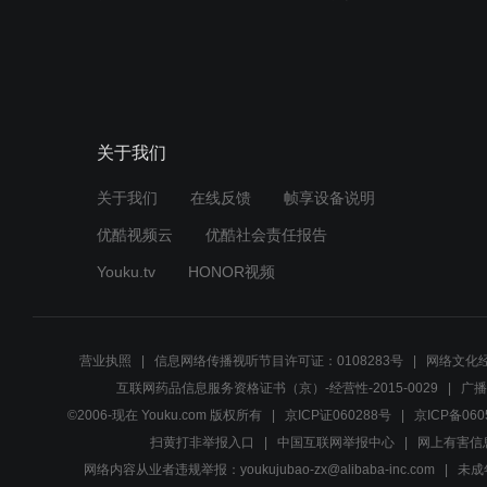
关于我们
关于我们
在线反馈
帧享设备说明
优酷视频云
优酷社会责任报告
Youku.tv
HONOR视频
营业执照
信息网络传播视听节目许可证：0108283号
网络文化经
互联网药品信息服务资格证书（京）-经营性-2015-0029
广播
©2006-现在 Youku.com 版权所有
京ICP证060288号
京ICP备060
扫黄打非举报入口
中国互联网举报中心
网上有害信
网络内容从业者违规举报：youkujubao-zx@alibaba-inc.com
未成年