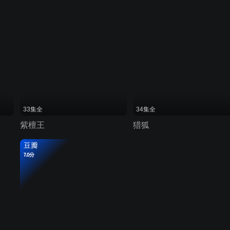
33集全
34集全
紫檀王
猎狐
豆瓣
7.0分