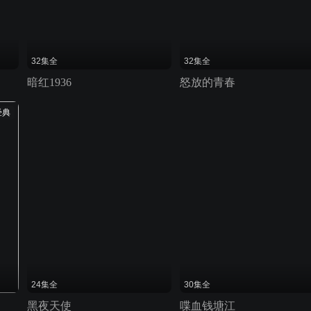
32集全
32集全
暗红1936
怒放的青春
经典
24集全
30集全
黑夜天使
喋血钱塘江