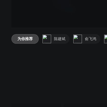
为你推荐
陈建斌
俞飞鸿