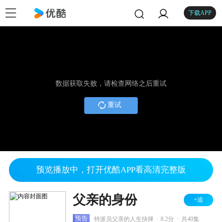
下载APP
数据获取失败，请检查网络之后重试
重试
预览播放中，打开优酷APP看高清完整版
父亲的身份
+追
.
.
预告
特派员父亲的人生抉择
8.2分
共40集