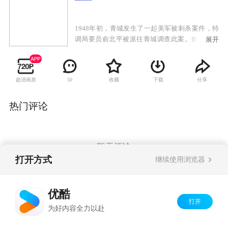
1948年初，青城发生了一起美军被刺杀案件，特
调局要员俞北平被派往青城调查此案。他深知特
展开
调局委派自己调查此案的深层目的，旨在甄别自
己的身份。深陷危机的俞北平在青城见到失散多
年的亲生女儿。女儿身份神秘，正在调查自己。
超清画质
收藏
下载
分享
50
俞北平与现任妻子的女儿在青城上大学，思想左
倾，对父亲特务身份嗤之以鼻，正爱着一名有家
室的教授，让俞北平很苦恼。俞北平一方面要完
热门评论
成组织最高任务，一方面小心翼翼保护着自己的
两个女儿。最终，大女儿为保护他而牺牲，小女
儿直到和父亲分离，才恍然明白：父亲是一名真
正的共产党员。但从此两人却永隔天涯。
暂无评论
打开方式
继续使用浏览器
Copyright©
2026
优酷 youku.com
版权所有
优酷
京ICP备06050721号-1
打开
为好内容全力以赴