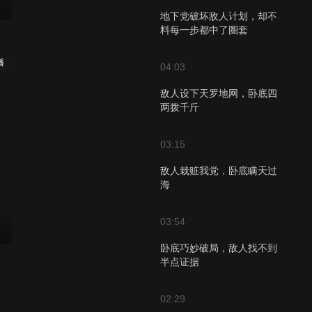
地下党破坏敌人计划，却不
料每一步都中了圈套
播
04:03
敌人设下天罗地网，卧底四
两拨千斤
03:15
敌人栽赃我党，卧底瞒天过
海
03:54
卧底巧妙破局，敌人找不到
半点证据
02:29