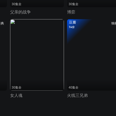
30集全
30集全
父亲的战争
博弈
豆瓣
经典
独
7.4分
30集全
40集全
女人魂
火线三兄弟