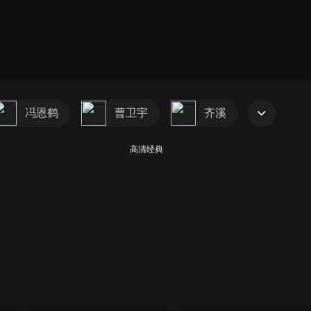
冯恩鹤
曹卫宇
齐溪
高清经典