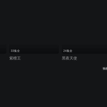
33集全
24集全
紫檀王
黑夜天使
独