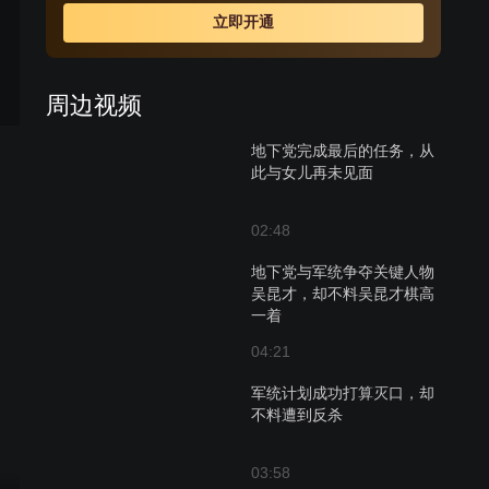
自己的两个女儿。最终，大女儿为保护他而牺牲，小女儿
立即开通
直到和父亲分离，才恍然明白：父亲是一名真正的共产党
员。但从此两人却永隔天涯。
周边视频
地下党完成最后的任务，从
此与女儿再未见面
02:48
地下党与军统争夺关键人物
吴昆才，却不料吴昆才棋高
一着
04:21
军统计划成功打算灭口，却
不料遭到反杀
03:58