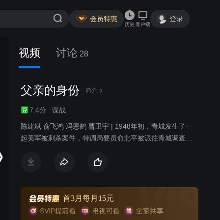
会员特惠
登录
历史
客户端
视频
讨论
28
父亲的身份
简介
7.4分
谍战
陈建斌 俞飞鸿 冯恩鹤 曹卫宇 | 1948年初，青城发生了一
起美军被刺杀案件，特调局要员俞北平被派往青城调查此
案。他深知特调局委派自己调查此案的深层目的，旨在甄
别自己的身份。深陷危机的俞北平在青城见到失散多年的
亲生女儿。女儿身份神秘，正在调查自己。俞北平与现任
妻子的女儿在青城上大学，思想左倾，对父亲特务身份嗤
之以鼻，正爱着一名有家室的教授，让俞北平很苦恼。俞
首3月每月15元
北平一方面要完成组织最高任务，一方面小心翼翼保护着