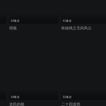
34集全
41集全
猎狐
铁核桃之无间风云
18集全
32集全
农民的根
二十四道拐