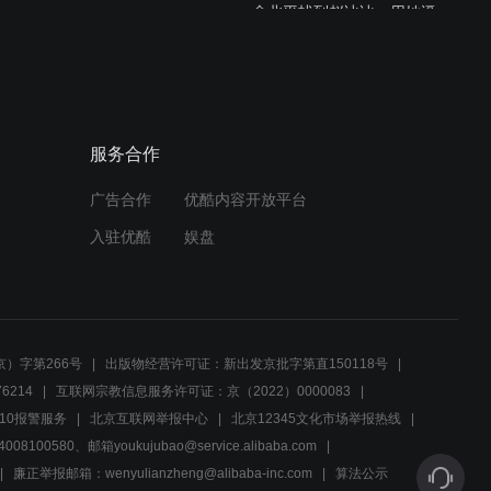
俞北平找到赵冰冰，用她逼
得张凯破绽百出
03:11
顶级特工的对决，稍有不慎
服务合作
就会万劫不复
广告合作
优酷内容开放平台
03:24
入驻优酷
娱盘
吴昆才陷害俞北平，可惜手
段太幼稚了
03:00
）字第266号
出版物经营许可证：新出发京批字第直150118号
如果你是清白的，那就证明
6214
互联网宗教信息服务许可证：京（2022）0000083
给他们看
10报警服务
北京互联网举报中心
北京12345文化市场举报热线
00580、邮箱youkujubao@service.alibaba.com
03:29
廉正举报邮箱：wenyulianzheng@alibaba-inc.com
算法公示