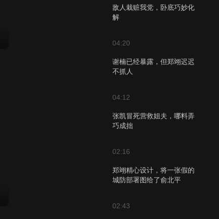
敌人栽赃我党，卧底巧妙化
解
04:20
谢楠已经暴露，但郑翊迟迟
不抓人
04:12
张凯冒死营救姐夫，哪料弄
巧成拙
02:16
郑翊精心设计，将一张假的
城防部署图给了俞北平
02:43