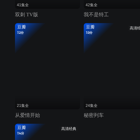
41集全
42集全
双刺 TV版
我不是特工
豆瓣
豆瓣
高清
7.2分
7.0分
21集全
24集全
从爱情开始
秘密列车
豆瓣
高清经典
7.4分