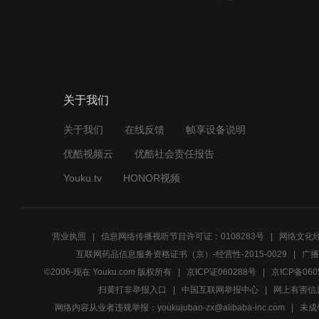
关于我们
关于我们
在线反馈
帧享设备说明
优酷视频云
优酷社会责任报告
Youku.tv
HONOR视频
营业执照
信息网络传播视听节目许可证：0108283号
网络文化经
互联网药品信息服务资格证书（京）-经营性-2015-0029
广播
©2006-现在 Youku.com 版权所有
京ICP证060288号
京ICP备060
扫黄打非举报入口
中国互联网举报中心
网上有害信
网络内容从业者违规举报：youkujubao-zx@alibaba-inc.com
未成年