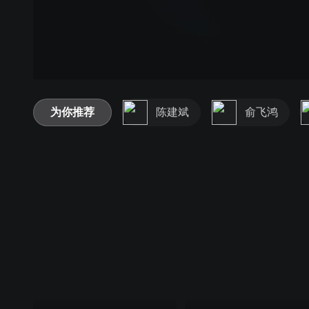
为你推荐
陈建斌
俞飞鸿