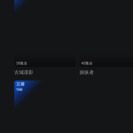
18集全
40集全
古城谍影
操纵者
豆瓣
7.5分