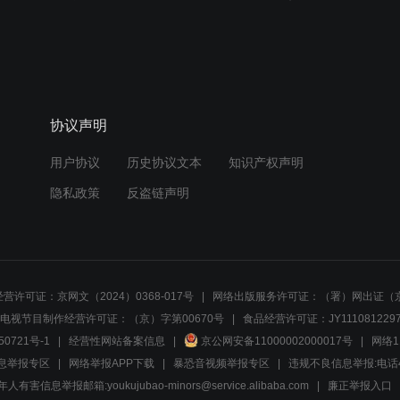
协议声明
用户协议
历史协议文本
知识产权声明
隐私政策
反盗链声明
营许可证：京网文（2024）0368-017号
网络出版服务许可证：（署）网出证（京
电视节目制作经营许可证：（京）字第00670号
食品经营许可证：JY1110812297
50721号-1
经营性网站备案信息
京公网安备11000002000017号
网络1
息举报专区
网络举报APP下载
暴恐音视频举报专区
违规不良信息举报:电话40081
人有害信息举报邮箱:youkujubao-minors@service.alibaba.com
廉正举报入口