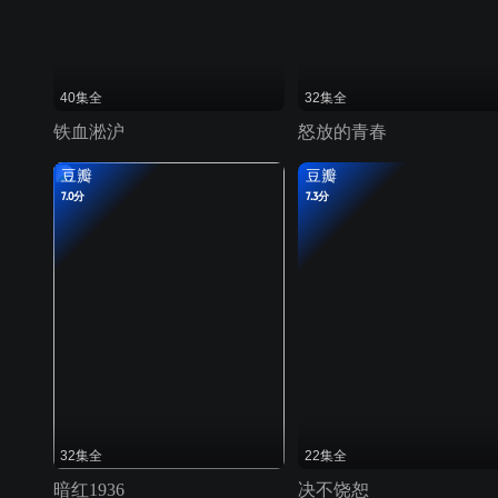
40集全
32集全
铁血淞沪
怒放的青春
豆瓣
豆瓣
7.0分
7.3分
32集全
22集全
暗红1936
决不饶恕