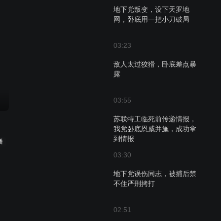
地下党叛变，设下天罗地
网，卧底用一把小刀破局
03:23
敌人太过狡猾，卧底差点暴
露
03:55
苏联特工临死前传递情报，
我党卧底恩威并施，成功拿
到情报
播
03:30
地下党误伤同志，被捕后禁
不住严刑拷打
02:51