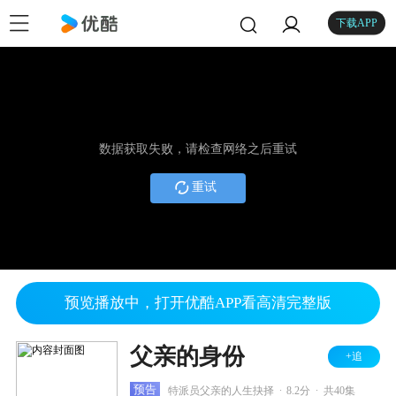
下载APP
数据获取失败，请检查网络之后重试
重试
预览播放中，打开优酷APP看高清完整版
父亲的身份
+追
.
.
预告
特派员父亲的人生抉择
8.2分
共40集