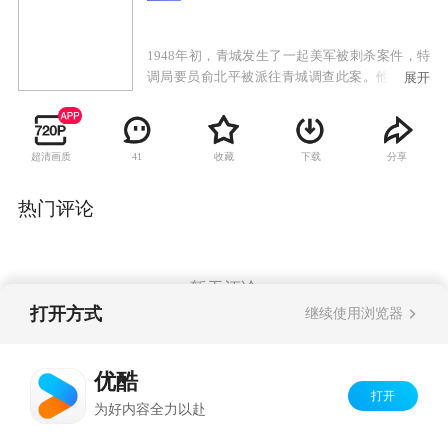
1948年初，青城发生了一起美军被刺杀案件，特
调局要员俞北平被派往青城调查此案。他深知特
展开
调局委派自己调查此案的深层目的，旨在甄别自
己的身份。深陷危机的俞北平在青城见到失散多
年的亲生女儿。女儿身份神秘，正在调查自己。
超清画质
收藏
下载
分享
41
俞北平与现任妻子的女儿在青城上大学，思想左
倾，对父亲特务身份嗤之以鼻，正爱着一名有家
室的教授，让俞北平很苦恼。俞北平一方面要完
热门评论
成组织最高任务，一方面小心翼翼保护着自己的
两个女儿。最终，大女儿为保护他而牺牲，小女
儿直到和父亲分离，才恍然明白：父亲是一名真
正的共产党员。但从此两人却永隔天涯。
暂无评论
打开方式
继续使用浏览器
Copyright©
2026
优酷 youku.com
版权所有
优酷
京ICP备06050721号-1
打开
为好内容全力以赴