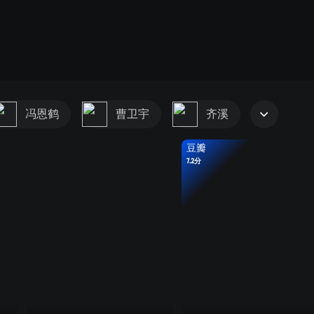
冯恩鹤
曹卫宇
齐溪
豆瓣
7.2分