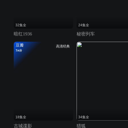
32集全
24集全
暗红1936
秘密列车
豆瓣
高清经典
7.4分
18集全
34集全
古城谍影
猎狐