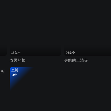
18集全
26集全
农民的根
失踪的上清寺
豆瓣
经典
7.3分