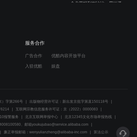
俞北平找到赵冰冰，用她逼
得张凯破绽百出
03:11
顶级特工的对决，稍有不慎
服务合作
就会万劫不复
广告合作
优酷内容开放平台
03:24
入驻优酷
娱盘
吴昆才陷害俞北平，可惜手
段太幼稚了
03:00
）字第266号
出版物经营许可证：新出发京批字第直150118号
如果你是清白的，那就证明
6214
互联网宗教信息服务许可证：京（2022）0000083
给他们看
10报警服务
北京互联网举报中心
北京12345文化市场举报热线
00580、邮箱youkujubao@service.alibaba.com
03:29
廉正举报邮箱：wenyulianzheng@alibaba-inc.com
算法公示