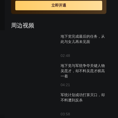
自己的两个女儿。最终，大女儿为保护他而牺牲，小女儿
立即开通
直到和父亲分离，才恍然明白：父亲是一名真正的共产党
员。但从此两人却永隔天涯。
周边视频
地下党完成最后的任务，从
此与女儿再未见面
02:48
地下党与军统争夺关键人物
吴昆才，却不料吴昆才棋高
一着
04:21
军统计划成功打算灭口，却
不料遭到反杀
03:58