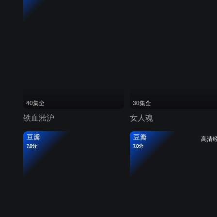
40集全
30集全
铁血淞沪
女人魂
豆瓣
豆瓣
高清
7.0分
7.0分