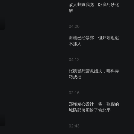
敌人栽赃我党，卧底巧妙化
解
04:20
谢楠已经暴露，但郑翊迟迟
不抓人
04:12
张凯冒死营救姐夫，哪料弄
巧成拙
02:16
郑翊精心设计，将一张假的
城防部署图给了俞北平
02:43