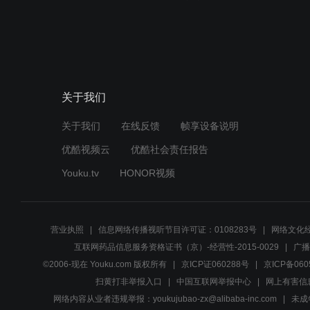
关于我们
关于我们
在线反馈
帧享设备说明
优酷视频云
优酷社会责任报告
Youku.tv
HONOR视频
营业执照
信息网络传播视听节目许可证：0108283号
网络文化经
互联网药品信息服务资格证书（京）-经营性-2015-0029
广播
©2006-现在 Youku.com 版权所有
京ICP证060288号
京ICP备060
扫黄打非举报入口
中国互联网举报中心
网上有害信
网络内容从业者违规举报：youkujubao-zx@alibaba-inc.com
未成年