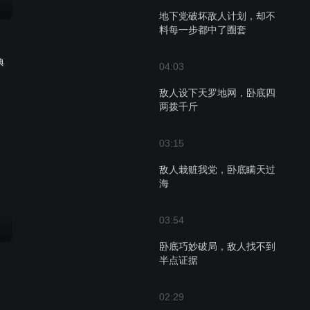
地下党破坏敌人计划，却不
料每一步都中了圈套
典
04:03
敌人设下天罗地网，卧底四
两拨千斤
03:15
敌人栽赃我党，卧底瞒天过
海
03:54
卧底巧妙破局，敌人找不到
半点证据
02:29