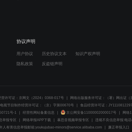
协议声明
用户协议
历史协议文本
知识产权声明
隐私政策
反盗链声明
营许可证：京网文（2024）0368-017号
网络出版服务许可证：（署）网出证（京
电视节目制作经营许可证：（京）字第00670号
食品经营许可证：JY1110812297
50721号-1
经营性网站备案信息
京公网安备11000002000017号
网络1
息举报专区
网络举报APP下载
暴恐音视频举报专区
违规不良信息举报:电话40081
人有害信息举报邮箱:youkujubao-minors@service.alibaba.com
廉正举报入口