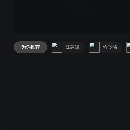
为你推荐
陈建斌
俞飞鸿