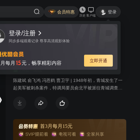
会员特惠
登录
历史
客户端
登录/注册
视频
讨论
26
同步多端观看记录 尊享高清观影体验
父亲的身份
简介
立即开通
15
月每月
元，畅享精彩内容
7.4分
谍战
陈建斌 俞飞鸿 冯恩鹤 曹卫宇 | 1948年初，青城发生了一
起美军被刺杀案件，特调局要员俞北平被派往青城调查此
案。他深知特调局委派自己调查此案的深层目的，旨在甄
别自己的身份。深陷危机的俞北平在青城见到失散多年的
亲生女儿。女儿身份神秘，正在调查自己。俞北平与现任
妻子的女儿在青城上大学，思想左倾，对父亲特务身份嗤
之以鼻，正爱着一名有家室的教授，让俞北平很苦恼。俞
首3月每月15元
北平一方面要完成组织最高任务，一方面小心翼翼保护着