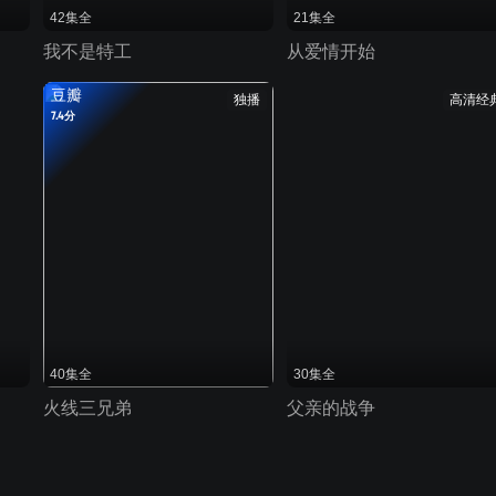
42集全
21集全
我不是特工
从爱情开始
豆瓣
独播
高清经
7.4分
40集全
30集全
火线三兄弟
父亲的战争