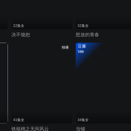
22集全
32集全
决不饶恕
怒放的青春
豆瓣
独播
7.0分
41集全
34集全
铁核桃之无间风云
当铺