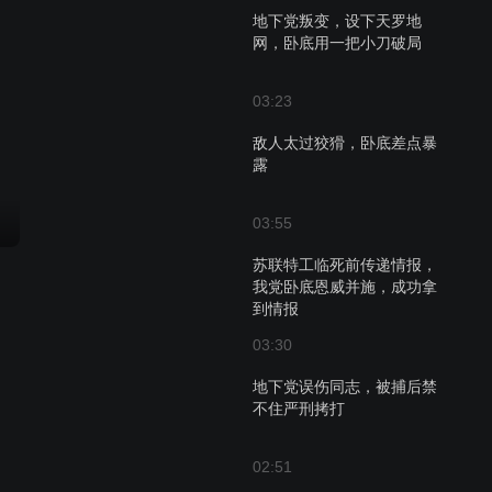
地下党叛变，设下天罗地
网，卧底用一把小刀破局
03:23
敌人太过狡猾，卧底差点暴
露
03:55
苏联特工临死前传递情报，
我党卧底恩威并施，成功拿
到情报
03:30
地下党误伤同志，被捕后禁
不住严刑拷打
02:51