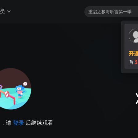
类
3
首
因，请
登录
后继续观看