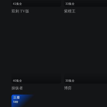
41集全
33集全
双刺 TV版
紫檀王
40集全
30集全
操纵者
博弈
豆瓣
7.5分