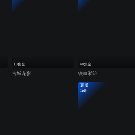
18集全
40集全
古城谍影
铁血淞沪
豆瓣
7.0分