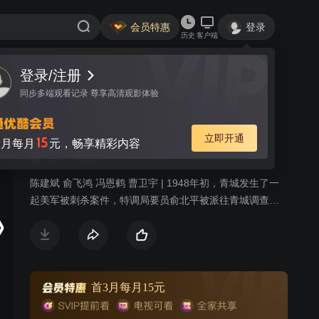
会员特惠
登录
历史
客户端
登录/注册
视频
讨论
25
同步多端观看记录 尊享高清观影体验
父亲的身份
简介
立即开通
15
月每月
元，畅享精彩内容
7.4分
谍战
陈建斌 俞飞鸿 冯恩鹤 曹卫宇 | 1948年初，青城发生了一
起美军被刺杀案件，特调局要员俞北平被派往青城调查此
案。他深知特调局委派自己调查此案的深层目的，旨在甄
别自己的身份。深陷危机的俞北平在青城见到失散多年的
亲生女儿。女儿身份神秘，正在调查自己。俞北平与现任
妻子的女儿在青城上大学，思想左倾，对父亲特务身份嗤
之以鼻，正爱着一名有家室的教授，让俞北平很苦恼。俞
首3月每月15元
北平一方面要完成组织最高任务，一方面小心翼翼保护着