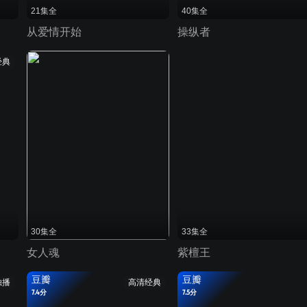
21集全
40集全
从爱情开始
操纵者
经典
30集全
33集全
女人魂
紫檀王
豆瓣
豆瓣
独播
高清经典
7.4分
7.5分