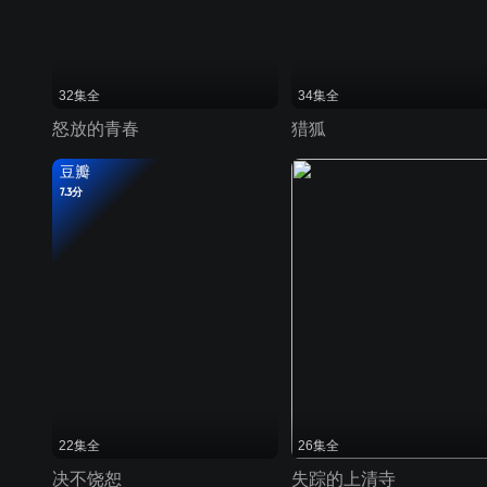
32集全
34集全
怒放的青春
猎狐
豆瓣
7.3分
22集全
26集全
决不饶恕
失踪的上清寺