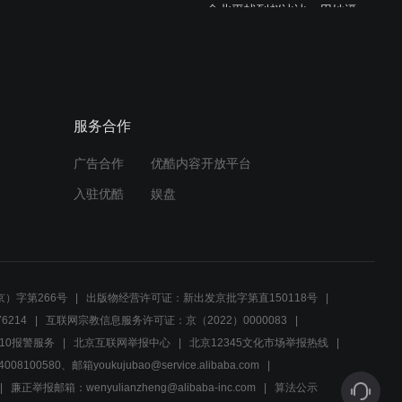
俞北平找到赵冰冰，用她逼
得张凯破绽百出
03:11
顶级特工的对决，稍有不慎
服务合作
就会万劫不复
广告合作
优酷内容开放平台
03:24
入驻优酷
娱盘
吴昆才陷害俞北平，可惜手
段太幼稚了
03:00
）字第266号
出版物经营许可证：新出发京批字第直150118号
如果你是清白的，那就证明
6214
互联网宗教信息服务许可证：京（2022）0000083
给他们看
10报警服务
北京互联网举报中心
北京12345文化市场举报热线
00580、邮箱youkujubao@service.alibaba.com
03:29
廉正举报邮箱：wenyulianzheng@alibaba-inc.com
算法公示