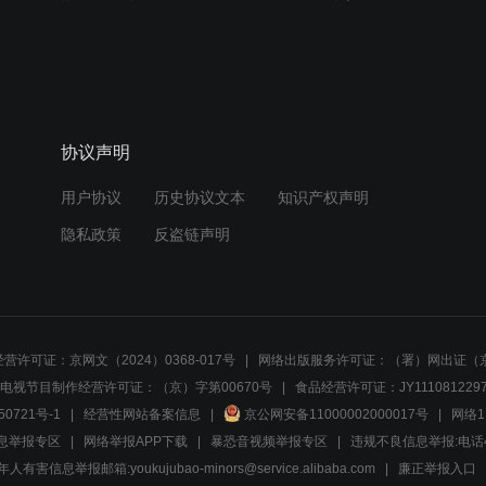
协议声明
用户协议
历史协议文本
知识产权声明
隐私政策
反盗链声明
营许可证：京网文（2024）0368-017号
网络出版服务许可证：（署）网出证（京
电视节目制作经营许可证：（京）字第00670号
食品经营许可证：JY1110812297
50721号-1
经营性网站备案信息
京公网安备11000002000017号
网络1
息举报专区
网络举报APP下载
暴恐音视频举报专区
违规不良信息举报:电话40081
人有害信息举报邮箱:youkujubao-minors@service.alibaba.com
廉正举报入口