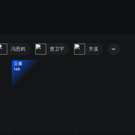
冯恩鹤
曹卫宇
齐溪
豆瓣
7.2分