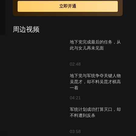
自己的两个女儿。最终，大女儿为保护他而牺牲，小女儿
立即开通
直到和父亲分离，才恍然明白：父亲是一名真正的共产党
员。但从此两人却永隔天涯。
周边视频
地下党完成最后的任务，从
此与女儿再未见面
02:48
地下党与军统争夺关键人物
吴昆才，却不料吴昆才棋高
一着
04:21
军统计划成功打算灭口，却
不料遭到反杀
03:58