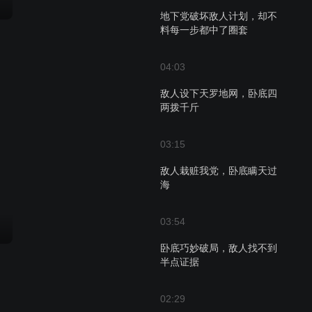
地下党破坏敌人计划，却不
料每一步都中了圈套
04:03
敌人设下天罗地网，卧底四
两拨千斤
03:15
敌人栽赃我党，卧底瞒天过
海
03:54
卧底巧妙破局，敌人找不到
半点证据
02:29