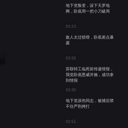
地下党叛变，设下天罗地
网，卧底用一把小刀破局
03:23
敌人太过狡猾，卧底差点暴
露
03:55
苏联特工临死前传递情报，
我党卧底恩威并施，成功拿
到情报
03:30
地下党误伤同志，被捕后禁
不住严刑拷打
02:51