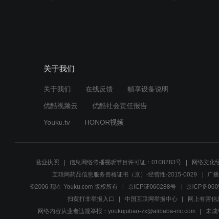
关于我们
关于我们
在线反馈
帧享设备说明
优酷视频云
优酷社会责任报告
Youku.tv
HONOR视频
营业执照
信息网络传播视听节目许可证：0108283号
网络文化经
互联网药品信息服务资格证书（京）-经营性-2015-0029
广播
©2006-现在 Youku.com 版权所有
京ICP证060288号
京ICP备060
扫黄打非举报入口
中国互联网举报中心
网上有害信
网络内容从业者违规举报：youkujubao-zx@alibaba-inc.com
未成年