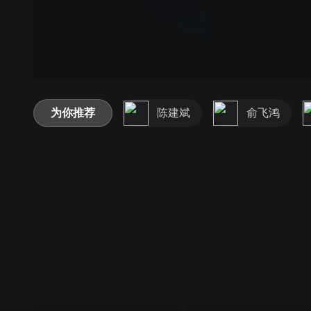
为你推荐
陈建斌
俞飞鸿