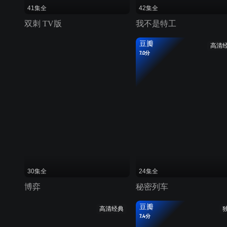
41集全
42集全
双刺 TV版
我不是特工
豆瓣
高清
7.0分
30集全
24集全
博弈
秘密列车
豆瓣
高清经典
7.4分