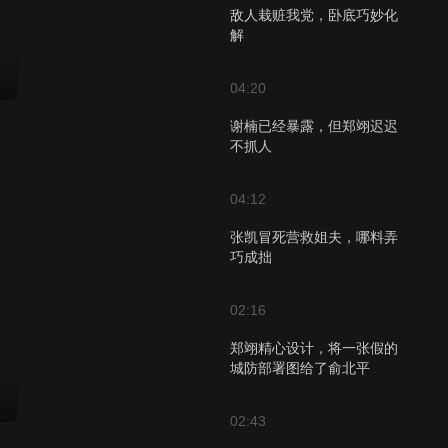
敌人栽赃我党，卧底巧妙化
解
04:20
谢楠已经暴露，但郑翊迟迟
不抓人
04:12
张凯冒死营救姐夫，哪料弄
巧成拙
02:16
郑翊精心设计，将一张假的
城防部署图给了俞北平
02:43