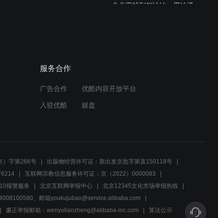
俞北平找到赵冰冰，用她逼
得张凯破绽百出
03:11
顶级特工的对决，稍有不慎
服务合作
就会万劫不复
广告合作
优酷内容开放平台
03:24
入驻优酷
娱盘
吴昆才陷害俞北平，可惜手
段太幼稚了
03:00
）字第266号
出版物经营许可证：新出发京批字第直150118号
如果你是清白的，那就证明
6214
互联网宗教信息服务许可证：京（2022）0000083
给他们看
10报警服务
北京互联网举报中心
北京12345文化市场举报热线
00580、邮箱youkujubao@service.alibaba.com
03:29
廉正举报邮箱：wenyulianzheng@alibaba-inc.com
算法公示