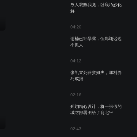
敌人栽赃我党，卧底巧妙化
解
04:20
谢楠已经暴露，但郑翊迟迟
不抓人
04:12
张凯冒死营救姐夫，哪料弄
巧成拙
02:16
郑翊精心设计，将一张假的
城防部署图给了俞北平
02:43