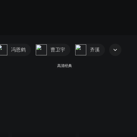
冯恩鹤
曹卫宇
齐溪
高清经典