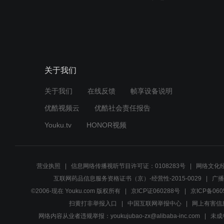
关于我们
关于我们
在线反馈
帧享设备说明
优酷视频云
优酷社会责任报告
Youku.tv
HONOR视频
营业执照
信息网络传播视听节目许可证：0108283号
网络文化经
互联网药品信息服务资格证书（京）-经营性-2015-0029
广播
©2006-现在 Youku.com 版权所有
京ICP证060288号
京ICP备060
扫黄打非举报入口
中国互联网举报中心
网上有害信
网络内容从业者违规举报：youkujubao-zx@alibaba-inc.com
未成年