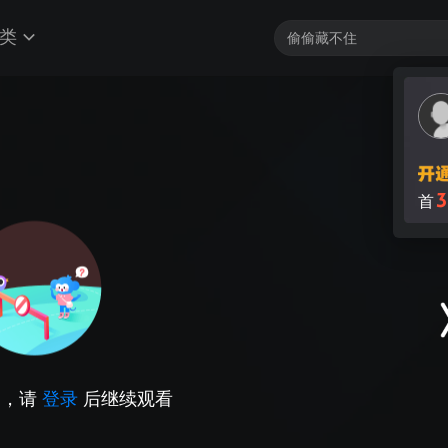
类
3
首
因，请
登录
后继续观看