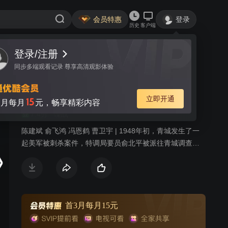
会员特惠
登录
历史
客户端
登录/注册
视频
讨论
37
同步多端观看记录 尊享高清观影体验
父亲的身份
简介
立即开通
15
月每月
元，畅享精彩内容
7.4分
谍战
陈建斌 俞飞鸿 冯恩鹤 曹卫宇 | 1948年初，青城发生了一
起美军被刺杀案件，特调局要员俞北平被派往青城调查此
案。他深知特调局委派自己调查此案的深层目的，旨在甄
别自己的身份。深陷危机的俞北平在青城见到失散多年的
亲生女儿。女儿身份神秘，正在调查自己。俞北平与现任
妻子的女儿在青城上大学，思想左倾，对父亲特务身份嗤
之以鼻，正爱着一名有家室的教授，让俞北平很苦恼。俞
首3月每月15元
北平一方面要完成组织最高任务，一方面小心翼翼保护着