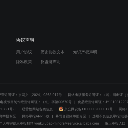
协议声明
用户协议
历史协议文本
知识产权声明
隐私政策
反盗链声明
营许可证：京网文（2024）0368-017号
网络出版服务许可证：（署）网出证（京
电视节目制作经营许可证：（京）字第00670号
食品经营许可证：JY1110812297
50721号-1
经营性网站备案信息
京公网安备11000002000017号
网络1
息举报专区
网络举报APP下载
暴恐音视频举报专区
违规不良信息举报:电话40081
人有害信息举报邮箱:youkujubao-minors@service.alibaba.com
廉正举报入口