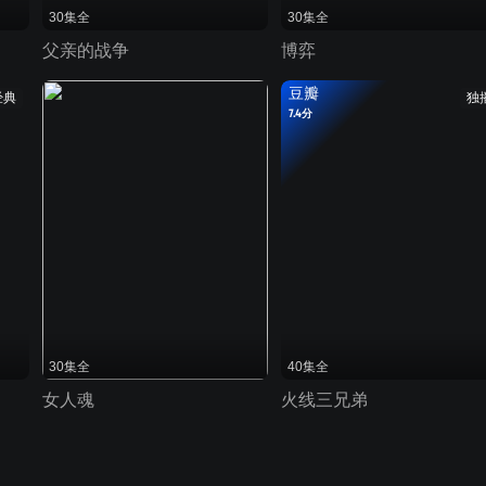
30集全
30集全
父亲的战争
博弈
豆瓣
经典
独
7.4分
30集全
40集全
女人魂
火线三兄弟