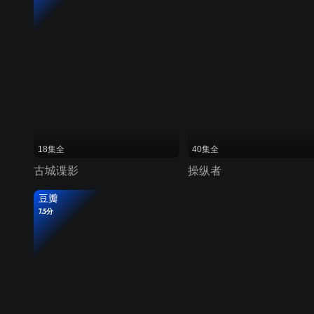
18集全
40集全
古城谍影
操纵者
豆瓣
7.5分