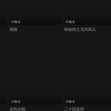
34集全
41集全
猎狐
铁核桃之无间风云
18集全
32集全
农民的根
二十四道拐