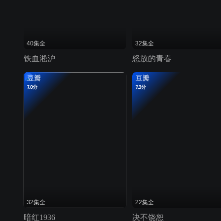
40集全
32集全
铁血淞沪
怒放的青春
豆瓣
豆瓣
7.0分
7.3分
32集全
22集全
暗红1936
决不饶恕