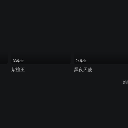
33集全
24集全
紫檀王
黑夜天使
独