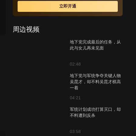
自己的两个女儿。最终，大女儿为保护他而牺牲，小女儿
立即开通
直到和父亲分离，才恍然明白：父亲是一名真正的共产党
员。但从此两人却永隔天涯。
周边视频
地下党完成最后的任务，从
此与女儿再未见面
02:48
地下党与军统争夺关键人物
吴昆才，却不料吴昆才棋高
一着
04:21
军统计划成功打算灭口，却
不料遭到反杀
03:58