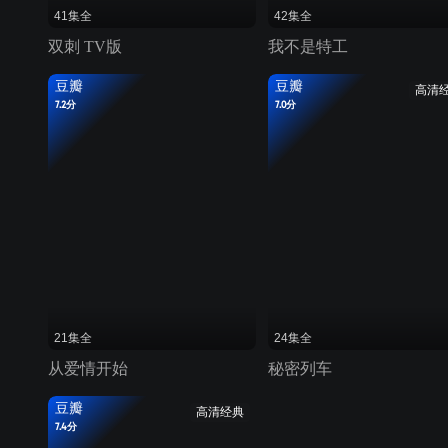
41集全
42集全
双刺 TV版
我不是特工
豆瓣
豆瓣
高清
7.2分
7.0分
21集全
24集全
从爱情开始
秘密列车
豆瓣
高清经典
7.4分