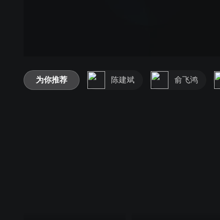
为你推荐
陈建斌
俞飞鸿