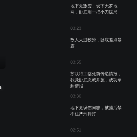
地下党叛变，设下天罗地
网，卧底用一把小刀破局
03:23
敌人太过狡猾，卧底差点暴
露
03:55
苏联特工临死前传递情报，
我党卧底恩威并施，成功拿
到情报
播
03:30
地下党误伤同志，被捕后禁
不住严刑拷打
02:51