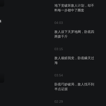
地下党破坏敌人计划，却不
料每一步都中了圈套
播
04:03
敌人设下天罗地网，卧底四
两拨千斤
03:15
敌人栽赃我党，卧底瞒天过
海
03:54
卧底巧妙破局，敌人找不到
半点证据
02:29