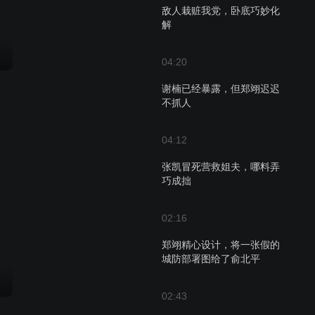
敌人栽赃我党，卧底巧妙化
解
04:20
谢楠已经暴露，但郑翊迟迟
不抓人
04:12
张凯冒死营救姐夫，哪料弄
巧成拙
02:16
郑翊精心设计，将一张假的
城防部署图给了俞北平
02:43