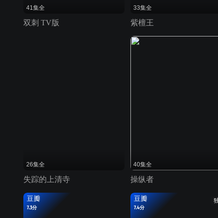
41集全
33集全
双刺 TV版
紫檀王
26集全
40集全
失踪的上清寺
操纵者
豆瓣
豆瓣
7.3分
7.4分