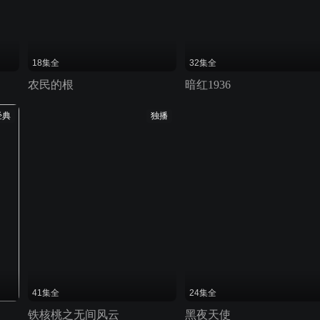
18集全
32集全
农民的根
暗红1936
经典
独播
41集全
24集全
铁核桃之无间风云
黑夜天使