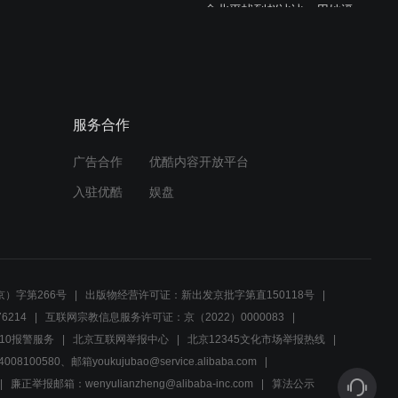
俞北平找到赵冰冰，用她逼
得张凯破绽百出
03:11
顶级特工的对决，稍有不慎
服务合作
就会万劫不复
广告合作
优酷内容开放平台
03:24
入驻优酷
娱盘
吴昆才陷害俞北平，可惜手
段太幼稚了
03:00
）字第266号
出版物经营许可证：新出发京批字第直150118号
如果你是清白的，那就证明
6214
互联网宗教信息服务许可证：京（2022）0000083
给他们看
10报警服务
北京互联网举报中心
北京12345文化市场举报热线
00580、邮箱youkujubao@service.alibaba.com
03:29
廉正举报邮箱：wenyulianzheng@alibaba-inc.com
算法公示