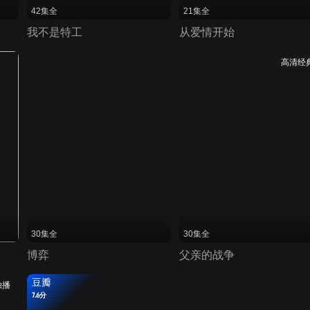
42集全
21集全
我不是特工
从爱情开始
高清经
30集全
30集全
博弈
父亲的战争
豆瓣
独播
7.6分