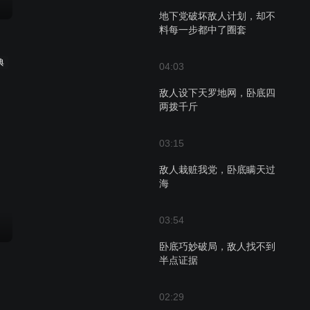
地下党破坏敌人计划，却不
料每一步都中了圈套
典
04:03
敌人设下天罗地网，卧底四
两拨千斤
03:15
敌人栽赃我党，卧底瞒天过
海
03:54
卧底巧妙破局，敌人找不到
半点证据
02:29