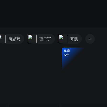
冯恩鹤
曹卫宇
齐溪
豆瓣
7.2分