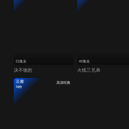
22集全
40集全
决不饶恕
火线三兄弟
豆瓣
高清经典
7.0分