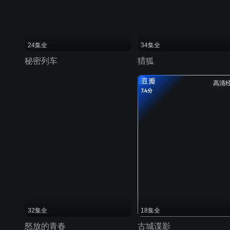
24集全
34集全
秘密列车
猎狐
豆瓣
高清
7.4分
32集全
18集全
怒放的青春
古城谍影