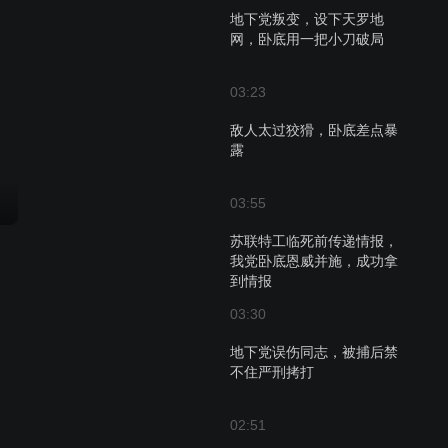
地下党叛变，设下天罗地
网，卧底用一把小刀破局
03:23
敌人太过狡猾，卧底差点暴
露
03:55
苏联特工临死前传递情报，
我党卧底恩威并施，成功拿
到情报
03:30
地下党误伤同志，被捕后禁
不住严刑拷打
02:51