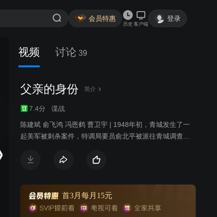
会员特惠
登录
历史
客户端
视频
讨论
39
父亲的身份
简介
7.4分
谍战
陈建斌 俞飞鸿 冯恩鹤 曹卫宇 | 1948年初，青城发生了一
起美军被刺杀案件，特调局要员俞北平被派往青城调查此
案。他深知特调局委派自己调查此案的深层目的，旨在甄
别自己的身份。深陷危机的俞北平在青城见到失散多年的
亲生女儿。女儿身份神秘，正在调查自己。俞北平与现任
妻子的女儿在青城上大学，思想左倾，对父亲特务身份嗤
之以鼻，正爱着一名有家室的教授，让俞北平很苦恼。俞
首3月每月15元
北平一方面要完成组织最高任务，一方面小心翼翼保护着