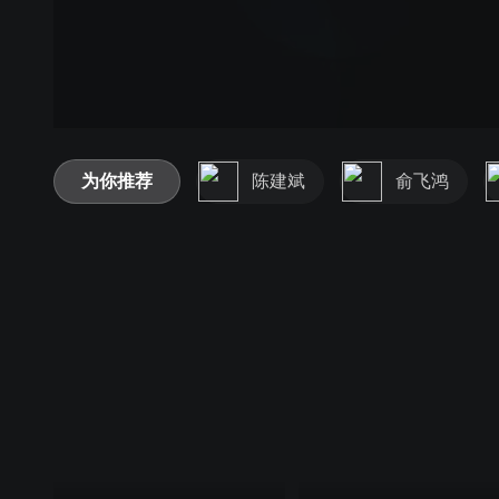
为你推荐
陈建斌
俞飞鸿