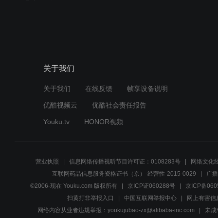
关于我们
关于我们
在线反馈
帧享设备说明
优酷视频云
优酷社会责任报告
Youku.tv
HONOR视频
营业执照
信息网络传播视听节目许可证：0108283号
网络文化经
互联网药品信息服务资格证书（京）-经营性-2015-0029
广播
©2006-现在 Youku.com 版权所有
京ICP证060288号
京ICP备060
扫黄打非举报入口
中国互联网举报中心
网上有害信
网络内容从业者违规举报：youkujubao-zx@alibaba-inc.com
未成年