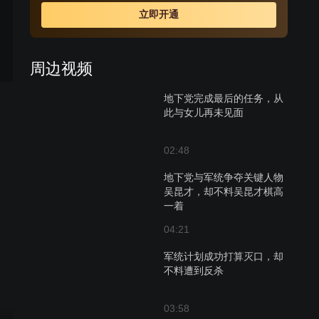
自己的两个女儿。最终，大女儿为保护他而牺牲，小女儿
立即开通
直到和父亲分离，才恍然明白：父亲是一名真正的共产党
员。但从此两人却永隔天涯。
周边视频
地下党完成最后的任务，从
此与女儿再未见面
02:48
地下党与军统争夺关键人物
吴昆才，却不料吴昆才棋高
一着
04:21
军统计划成功打算灭口，却
不料遭到反杀
03:58