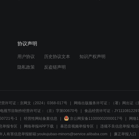
协议声明
用户协议
历史协议文本
知识产权声明
隐私政策
反盗链声明
营许可证：京网文（2024）0368-017号
网络出版服务许可证：（署）网出证（京
电视节目制作经营许可证：（京）字第00670号
食品经营许可证：JY1110812297
50721号-1
经营性网站备案信息
京公网安备11000002000017号
网络1
息举报专区
网络举报APP下载
暴恐音视频举报专区
违规不良信息举报:电话40081
人有害信息举报邮箱:youkujubao-minors@service.alibaba.com
廉正举报入口