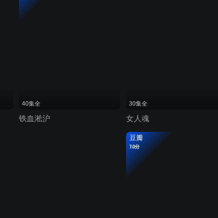
40集全
30集全
铁血淞沪
女人魂
豆瓣
7.0分