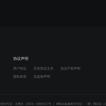
协议声明
用户协议
历史协议文本
知识产权声明
隐私政策
反盗链声明
营许可证：京网文（2024）0368-017号
网络出版服务许可证：（署）网出证（京