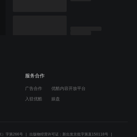
服务合作
广告合作
优酷内容开放平台
入驻优酷
娱盘
）字第266号
出版物经营许可证：新出发京批字第直150118号