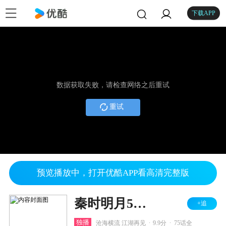
下载APP
数据获取失败，请检查网络之后重试
重试
预览播放中，打开优酷APP看高清完整版
秦时明月5君临天下
+追
.
.
独播
沧海横流 江湖再见
9.9分
75话全