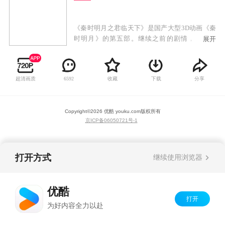
《秦时明月之君临天下》是国产大型3D动画《秦
时明月》的第五部。继续之前的剧情，第五部
展开
中，将会讲述蒙恬出击匈奴、秦皇东巡、焚书坑
儒、蜃楼东渡……等一系列历史故事。
超清画质
收藏
下载
分享
6592
Copyright©
2026
优酷 youku.com
版权所有
京ICP备06050721号-1
打开方式
继续使用浏览器
优酷
打开
为好内容全力以赴