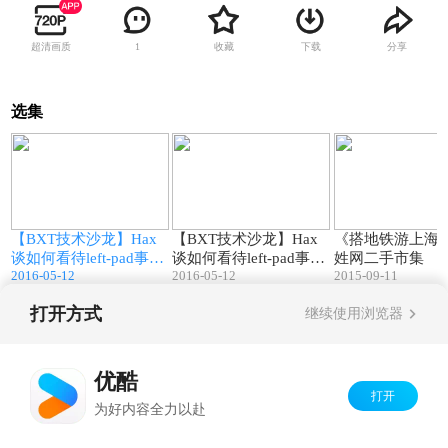
超清画质
收藏
下载
分享
1
选集
3
46:16
46:16
【BXT技术沙龙】Hax
【BXT技术沙龙】Hax
《搭地铁游上海
工
谈如何看待left-pad事件
谈如何看待left-pad事件
姓网二手市集
2016-05-12
2016-05-12
2015-09-11
（上）
（中）
打开方式
继续使用浏览器
Copyright©
2026
优酷 youku.com
版权所有
京ICP备06050721号-1
优酷
打开
为好内容全力以赴